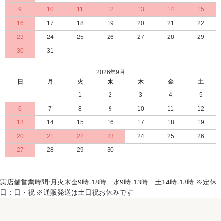
9
10
11
12
13
14
15
16
17
18
19
20
21
22
23
24
25
26
27
28
29
30
31
2026年9月
日
月
火
水
木
金
土
1
2
3
4
5
6
7
8
9
10
11
12
13
14
15
16
17
18
19
20
21
22
23
24
25
26
27
28
29
30
実店舗営業時間:月火木金9時-18時 水9時-13時 土14時-18時 ※定休
日：日・祝 ※通販発送は土日祝お休みです