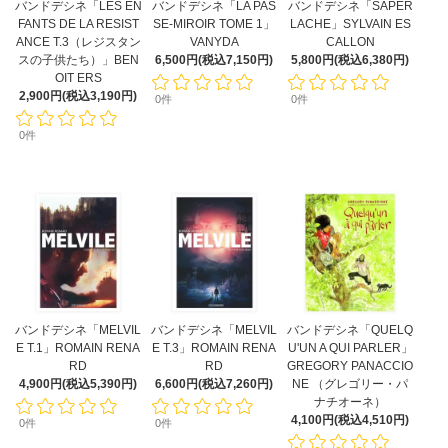
バンドデシネ「LES EN
バンドデシネ「LA PAS
バンドデシネ「SAPER
FANTS DE LA RESIST
SE-MIROIR TOME 1」
LACHE」SYLVAIN ES
ANCE T.3（レジスタン
VANYDA
CALLON
スの子供たち）」BEN
6,500円(税込7,150円)
5,800円(税込6,380円)
OIT ERS
2,900円(税込3,190円)
0件
0件
0件
バンドデシネ「MELVIL
バンドデシネ「MELVIL
バンドデシネ「QUELQ
E T.1」ROMAIN RENA
E T.3」ROMAIN RENA
U'UN A QUI PARLER」
RD
RD
GREGORY PANACCIO
4,900円(税込5,390円)
6,600円(税込7,260円)
NE （グレゴリー・パ
ナチオーネ）
4,100円(税込4,510円)
0件
0件