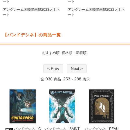
ート
ート
アングレーム国際漫画祭2023ノミネ
アングレーム国際漫画祭2022ノミネ
ート
ート
【バンドデシネ】の商品一覧
おすすめ順
価格順
新着順
< Prev
Next >
936
253
288
全
商品
-
表示
バンドデシネ「C
バンドデシネ「SAINT
バンドデシネ「PEAU