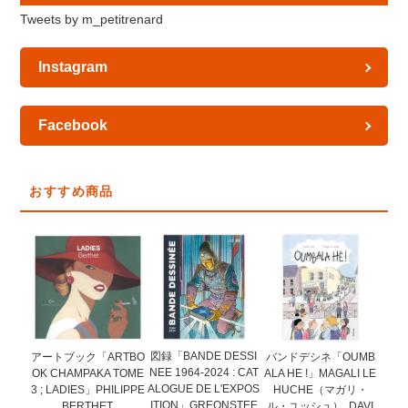
Tweets by m_petitrenard
Instagram
Facebook
おすすめ商品
図録「BANDE DESSI
アートブック「ARTBO
バンドデシネ「OUMB
NEE 1964-2024 : CAT
OK CHAMPAKA TOME
ALA HE !」MAGALI LE
ALOGUE DE L'EXPOS
3 ; LADIES」PHILIPPE
HUCHE（マガリ・
ITION」GREONSTEE
BERTHET
ル・ユッシュ）, DAVI