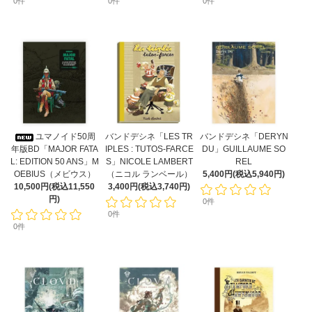
0件
0件
0件
ユマノイド50周
バンドデシネ「LES TR
バンドデシネ「DERYN
年版BD「MAJOR FATA
IPLES : TUTOS-FARCE
DU」GUILLAUME SO
L: EDITION 50 ANS」M
S」NICOLE LAMBERT
REL
OEBIUS（メビウス）
（ニコル ランベール）
5,400円(税込5,940円)
10,500円(税込11,550
3,400円(税込3,740円)
円)
0件
0件
0件