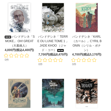
バンドデシネ「S
バンドデシネ「 TERR
バンドデシネ「KARL
MOKE」 OH! GREAT
E OU LUNE TOME 1 」
（カール）」CYRIL B
（大暮維人）
JADE KHOO （ジャ
ONIN（シリル・ボナ
4,000円(税込4,400円)
ド・コー）
ン）
7,700円(税込8,470円)
4,700円(税込5,170円)
0件
0件
0件