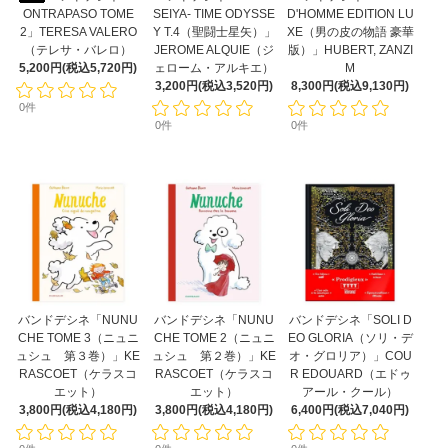
ONTRAPASO TOME
SEIYA- TIME ODYSSE
D'HOMME EDITION LU
2」TERESA VALERO
Y T.4（聖闘士星矢）」
XE（男の皮の物語 豪華
（テレサ・バレロ）
JEROME ALQUIE（ジ
版）」HUBERT, ZANZI
5,200円(税込5,720円)
ェローム・アルキエ）
M
3,200円(税込3,520円)
8,300円(税込9,130円)
0件
0件
0件
バンドデシネ「NUNU
バンドデシネ「NUNU
バンドデシネ「SOLI D
CHE TOME 3（ニュニ
CHE TOME 2（ニュニ
EO GLORIA（ソリ・デ
ュシュ 第３巻）」KE
ュシュ 第２巻）」KE
オ・グロリア）」COU
RASCOET（ケラスコ
RASCOET（ケラスコ
R EDOUARD（エドゥ
エット）
エット）
アール・クール）
3,800円(税込4,180円)
3,800円(税込4,180円)
6,400円(税込7,040円)