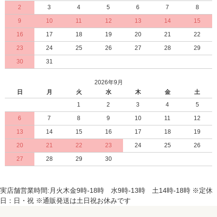
2
3
4
5
6
7
8
9
10
11
12
13
14
15
16
17
18
19
20
21
22
23
24
25
26
27
28
29
30
31
2026年9月
日
月
火
水
木
金
土
1
2
3
4
5
6
7
8
9
10
11
12
13
14
15
16
17
18
19
20
21
22
23
24
25
26
27
28
29
30
実店舗営業時間:月火木金9時-18時 水9時-13時 土14時-18時 ※定休
日：日・祝 ※通販発送は土日祝お休みです