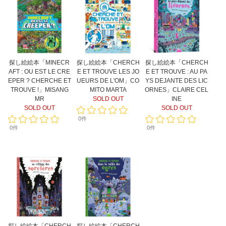
探し絵絵本「MINECR
探し絵絵本「CHERCH
探し絵絵本「CHERCH
AFT : OU EST LE CRE
E ET TROUVE LES JO
E ET TROUVE : AU PA
EPER ? CHERCHE ET
UEURS DE L'OM」CO
YS DEJANTE DES LIC
TROUVE !」MISANG
MITO MARTA
ORNES」CLAIRE CEL
MR
SOLD OUT
INE
SOLD OUT
SOLD OUT
0件
0件
0件