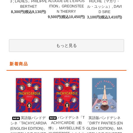
ALOGUE DE L'EXPOS
3 ; LADIES」PHILIPPE
HUCHE（マガリ・
ITION」GREONSTEE
BERTHET
ル・ユッシュ）, DAVI
N THIERRY
8,300円(税込9,130円)
D SIRE
9,500円(税込10,450円)
3,100円(税込3,410円)
もっと見る
新着商品
バンドデシネ「T
英語版バンドデ
英語版バンドデシネ
ACHYCARDIE（動
シネ「TACHYCARDIA
「DIRTY PANTIES (EN
悸）」MAYBELLINE S
(ENGLISH EDITION)」
GLISH EDITION)」MA