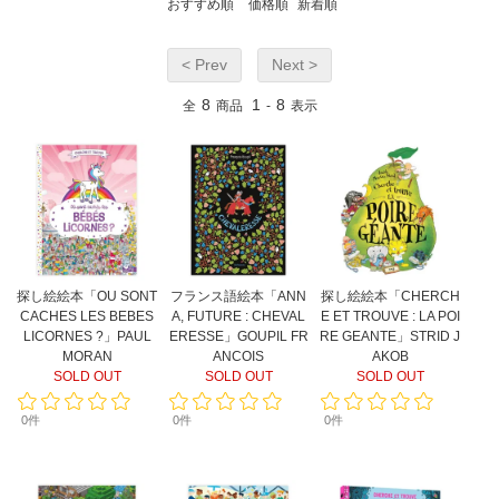
おすすめ順
価格順
新着順
< Prev
Next >
8
1
8
全
商品
-
表示
探し絵絵本「OU SONT
フランス語絵本「ANN
探し絵絵本「CHERCH
CACHES LES BEBES
A, FUTURE : CHEVAL
E ET TROUVE : LA POI
LICORNES ?」PAUL
ERESSE」GOUPIL FR
RE GEANTE」STRID J
MORAN
ANCOIS
AKOB
SOLD OUT
SOLD OUT
SOLD OUT
0件
0件
0件