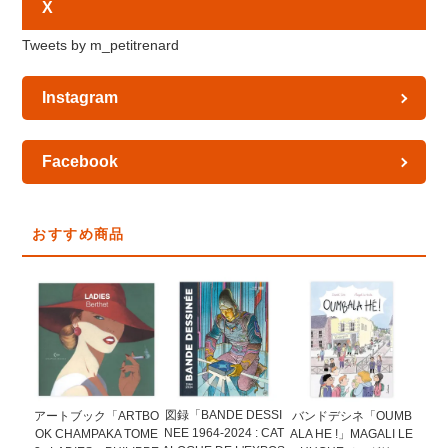
X
Tweets by m_petitrenard
Instagram
Facebook
おすすめ商品
図録「BANDE DESSI
アートブック「ARTBO
バンドデシネ「OUMB
NEE 1964-2024 : CAT
OK CHAMPAKA TOME
ALA HE !」MAGALI LE