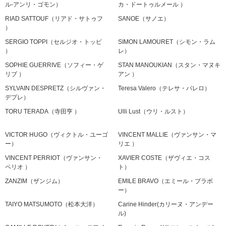
ル-アンリ・ゴモン）
カ・ドートゥルメール ）
RIAD SATTOUF（リアド・サトゥフ
SANOE（サノエ）
）
SERGIO TOPPI（セルジオ・トッピ
SIMON LAMOURET（シモン・ラム
）
レ）
SOPHIE GUERRIVE（ソフィー・ゲ
STAN MANOUKIAN（スタン・マヌキ
リブ ）
アン ）
SYLVAIN DESPRETZ（シルヴァン・
Teresa Valero（テレサ・バレロ）
デプレ）
TORU TERADA（寺田亨 ）
Ulli Lust（ウリ・ルスト）
VICTOR HUGO（ヴィクトル・ユーゴ
VINCENT MALLIE（ヴァンサン・マ
ー）
リエ ）
VINCENT PERRIOT（ヴァンサン・
XAVIER COSTE（ザヴィエ・コス
ペリオ ）
ト）
ZANZIM（ザンジム）
EMILE BRAVO（エミール・ブラボ
ー）
TAIYO MATSUMOTO（松本大洋）
Carine Hinder(カリーヌ・アンデー
ル)