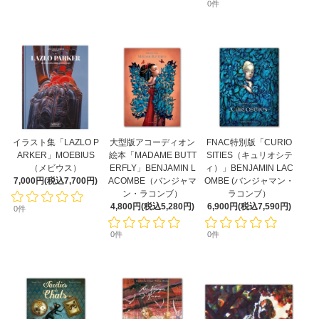
0件
イラスト集「LAZLO P
大型版アコーディオン
FNAC特別版「CURIO
ARKER」MOEBIUS
絵本「MADAME BUTT
SITIES（キュリオシテ
（メビウス）
ERFLY」BENJAMIN L
ィ）」BENJAMIN LAC
7,000円(税込7,700円)
ACOMBE（バンジャマ
OMBE (バンジャマン・
ン・ラコンブ）
ラコンブ）
4,800円(税込5,280円)
6,900円(税込7,590円)
0件
0件
0件