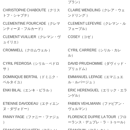
ブラン）
CHRISTOPHE CHABOUTE（クリス
CLAIRE WENDLING（クレア・ウェ
トフ・シャブテ）
ンドリング ）
CLEMENTINE FOURCADE（クレマ
CLEMENT LEFEVRE（クレマン・ル
ンティーヌ・フルカード）
フェーブル）
CLEMENT VUILLIER（クレマン・ヴ
COSEY（コゼ ）
ュイリエ）
CROMWELL（クロムウェル ）
CYRIL CARRERE（シリル・カレ
ル）
CYRIL PEDROSA（シリル・ペドロ
DAVID PRUDHOMME（ダヴィッド・
サ ）
プリュドム）
DOMINIQUE BERTAIL（ドミニク・
EMMANUEL LEPAGE（エマニュエ
ベルタイユ）
ル・ルパージュ ）
ENKI BILAL（エンキ・ビラル ）
ERIC HERENGUEL（エリック・エラ
ンゲル）
ETIENNE DAVODEAU（エティエン
FABIEN VEHLMANN（ファビアン・
ヌ・ダヴォドー）
ヴェルマン）
FANNY FAGE（ファニー・ファジュ
FLORENCE DUPRE LA TOUR（フロ
）
ーランス・デュプレ・ラ・トゥール）