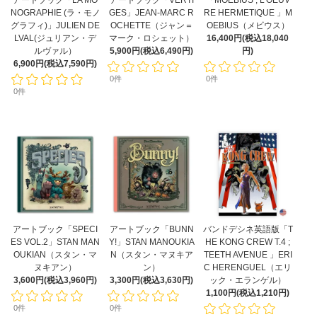
アートブック「LA MO
アートブック「VERTI
「MOEBIUS ; L'OEUV
NOGRAPHIE (ラ・モノ
GES」JEAN-MARC R
RE HERMETIQUE 」M
グラフィ)」JULIEN DE
OCHETTE（ジャン＝
OEBIUS（メビウス）
LVAL(ジュリアン・デ
マーク・ロシェット）
16,400円(税込18,040
ルヴァル）
5,900円(税込6,490円)
円)
6,900円(税込7,590円)
0件
0件
0件
アートブック「SPECI
アートブック「BUNN
バンドデシネ英語版「T
ES VOL.2」STAN MAN
Y!」STAN MANOUKIA
HE KONG CREW T.4 ;
OUKIAN（スタン・マ
N（スタン・マヌキア
TEETH AVENUE 」ERI
ヌキアン）
ン）
C HERENGUEL（エリ
3,600円(税込3,960円)
3,300円(税込3,630円)
ック・エランゲル）
1,100円(税込1,210円)
0件
0件