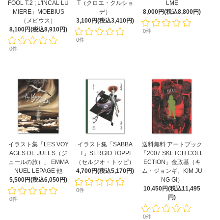
FOOL T.2 ; L'INCAL LU
T（クロエ・クルショ
LME
MIERE」MOEBIUS
デ）
8,000円(税込8,800円)
（メビウス）
3,100円(税込3,410円)
8,100円(税込8,910円)
0件
0件
0件
イラスト集「LES VOY
イラスト集「SABBA
送料無料 アートブック
AGES DE JULES（ジ
T」SERGIO TOPPI
「2007 SKETCH COLL
ュールの旅）」 EMMA
（セルジオ・トッピ）
ECTION」金政基（キ
NUEL LEPAGE 他
4,700円(税込5,170円)
ム・ジョンギ、KIM JU
5,500円(税込6,050円)
NG GI）
10,450円(税込11,495
0件
円)
0件
0件