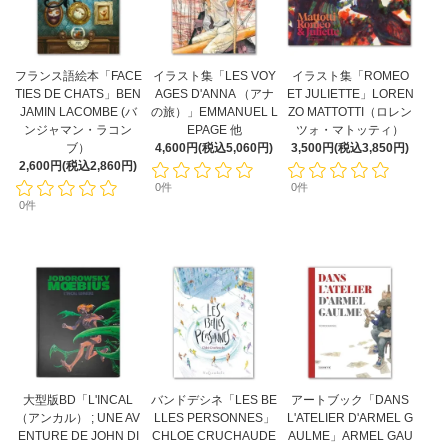
フランス語絵本「FACE
イラスト集「LES VOY
イラスト集「ROMEO
TIES DE CHATS」BEN
AGES D'ANNA （アナ
ET JULIETTE」LOREN
JAMIN LACOMBE (バ
の旅）」EMMANUEL L
ZO MATTOTTI（ロレン
ンジャマン・ラコン
EPAGE 他
ツォ・マトッティ）
ブ）
4,600円(税込5,060円)
3,500円(税込3,850円)
2,600円(税込2,860円)
0件
0件
0件
大型版BD「L'INCAL
バンドデシネ「LES BE
アートブック「DANS
（アンカル） ; UNE AV
LLES PERSONNES」
L'ATELIER D'ARMEL G
ENTURE DE JOHN DI
CHLOE CRUCHAUDE
AULME」ARMEL GAU