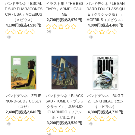
バンドデシネ「ESCAL
イラスト集「THE BES
バンドデシネ「LE BAN
E SUR PHARAGONES
TIARY」ARMEL GAUL
DARD FOU CLASSIQU
CIA - USA 」MOEBIUS
ME
E（クラシック版） 」
（メビウス）
2,700円(税込2,970円)
MOEBIUS（メビウス）
4,100円(税込4,510円)
4,000円(税込4,400円)
0件
0件
0件
バンドデシネ「ZELIE
バンドデシネ「BLACK
バンドデシネ「BUG T.
NORD-SUD」COSEY
SAD - TOME 6（ブラッ
2」ENKI BILAL（エン
（コゼ）
クサッド）」JUANJO
キ・ビラル）
2,400円(税込2,640円)
GUARNIDO（フアン
4,300円(税込4,730円)
ホ・ガルニド）
3,200円(税込3,520円)
0件
0件
0件