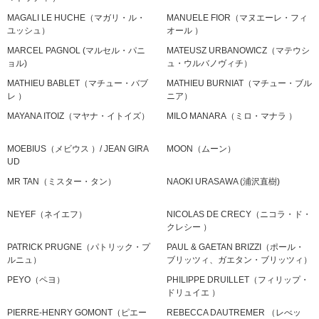
MAGALI LE HUCHE（マガリ・ル・
MANUELE FIOR（マヌエーレ・フィ
ユッシュ）
オール ）
MARCEL PAGNOL (マルセル・パニ
MATEUSZ URBANOWICZ（マテウシ
ョル)
ュ・ウルバノヴィチ）
MATHIEU BABLET（マチュー・バブ
MATHIEU BURNIAT（マチュー・ブル
レ ）
ニア）
MAYANA ITOIZ（マヤナ・イトイズ）
MILO MANARA（ミロ・マナラ ）
MOEBIUS（メビウス ）/ JEAN GIRA
MOON（ムーン）
UD
MR TAN（ミスター・タン）
NAOKI URASAWA (浦沢直樹)
NEYEF（ネイエフ）
NICOLAS DE CRECY（ニコラ・ド・
クレシー ）
PATRICK PRUGNE（パトリック・プ
PAUL & GAETAN BRIZZI（ポール・
ルニュ）
ブリッツィ、ガエタン・ブリッツィ）
PEYO（ペヨ）
PHILIPPE DRUILLET（フィリップ・
ドリュイエ ）
PIERRE-HENRY GOMONT（ピエー
REBECCA DAUTREMER （レべッ