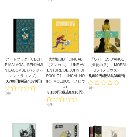
アートブック「CECIT
大型版BD「L'INCAL
「GRIFFES D'ANGE
E MALAGA」BENJAMI
（アンカル） ; UNE AV
（天使の爪）」MOEBI
N LACOMBE (バンジャ
ENTURE DE JOHN DI
US（メビウス）
マン・ラコンブ）
FOOL T.1 ; L'INCAL NO
5,800円(税込6,380円)
3,700円(税込4,070円)
IR」MOEBIUS（メビウ
ス）
0件
8,100円(税込8,910円)
0件
0件