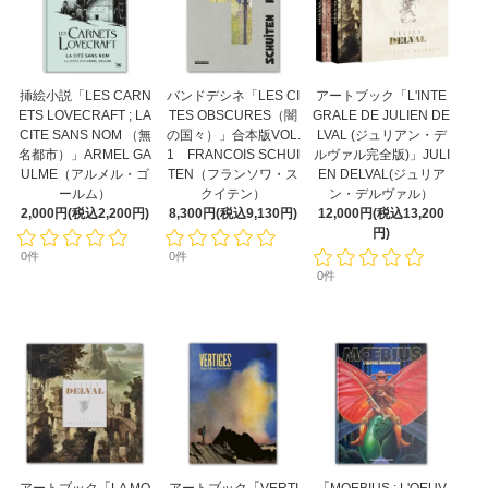
挿絵小説「LES CARN
バンドデシネ「LES CI
アートブック「L'INTE
ETS LOVECRAFT ; LA
TES OBSCURES（闇
GRALE DE JULIEN DE
CITE SANS NOM （無
の国々）」合本版VOL.
LVAL (ジュリアン・デ
名都市）」ARMEL GA
1 FRANCOIS SCHUI
ルヴァル完全版)」JULI
ULME（アルメル・ゴ
TEN（フランソワ・ス
EN DELVAL(ジュリア
ールム）
クイテン）
ン・デルヴァル）
2,000円(税込2,200円)
8,300円(税込9,130円)
12,000円(税込13,200
円)
0件
0件
0件