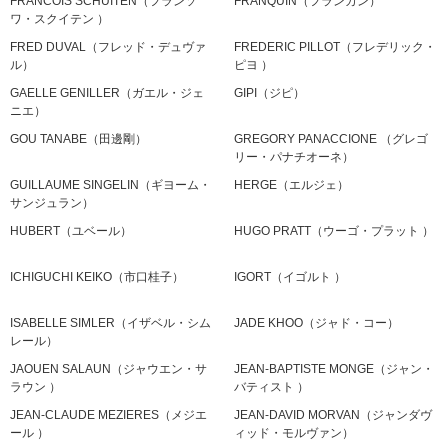
FRANCOIS SCHUITEN（フランソ
FRANQUIN（フランカン）
ワ・スクイテン ）
FRED DUVAL（フレッド・デュヴァ
FREDERIC PILLOT（フレデリック・
ル）
ピヨ ）
GAELLE GENILLER（ガエル・ジェ
GIPI（ジピ）
ニエ）
GOU TANABE（田邊剛）
GREGORY PANACCIONE （グレゴ
リー・パナチオーネ）
GUILLAUME SINGELIN（ギヨーム・
HERGE（エルジェ）
サンジュラン）
HUBERT（ユベール）
HUGO PRATT（ウーゴ・プラット ）
ICHIGUCHI KEIKO（市口桂子）
IGORT（イゴルト ）
ISABELLE SIMLER（イザベル・シム
JADE KHOO（ジャド・コー）
レール）
JAOUEN SALAUN（ジャウエン・サ
JEAN-BAPTISTE MONGE（ジャン・
ラウン ）
バティスト ）
JEAN-CLAUDE MEZIERES（メジエ
JEAN-DAVID MORVAN（ジャンダヴ
ール ）
ィッド・モルヴァン）