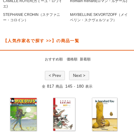
CAMILLE ROYER(カミーユ・ロワイ
Romain Renard(ロマン・ルナール)
エ)
STEPHANIE CROHIN（ステファニ
MAYBELLINE SKVORTZOFF（メイ
ー・コロイン）
ベリン・スクヴォルツォフ）
【人気作家名で探す >>】の商品一覧
おすすめ順
価格順
新着順
< Prev
Next >
817
145
180
全
商品
-
表示