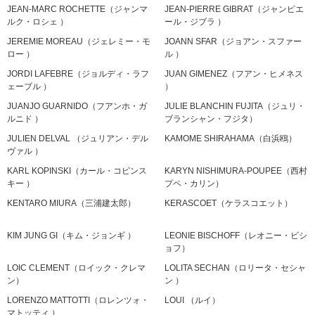
JEAN-MARC ROCHETTE（ジャンマ
JEAN-PIERRE GIBRAT（ジャンピエ
ルク・ロシェ ）
ール・ジブラ ）
JEREMIE MOREAU（ジェレミー・モ
JOANN SFAR（ジョアン・スファー
ロー ）
ル ）
JORDI LAFEBRE（ジョルディ・ラフ
JUAN GIMENEZ（フアン・ヒメネス
ェーブル ）
）
JUANJO GUARNIDO（フアンホ・ガ
JULIE BLANCHIN FUJITA（ジュリ・
ルニド ）
ブランシャン・フジタ）
JULIEN DELVAL （ジュリアン・デル
KAMOME SHIRAHAMA（白浜鴎）
ヴァル ）
KARL KOPINSKI（カール・コピンス
KARYN NISHIMURA-POUPEE（西村
キー ）
プペ・カリン）
KENTARO MIURA（三浦建太郎）
KERASCOET（ケラスコエット）
KIM JUNG GI（キム・ジョンギ ）
LEONIE BISCHOFF（レオニー・ビシ
ョフ）
LOIC CLEMENT（ロイック・クレマ
LOLITA SECHAN（ロリータ・セシャ
ン）
ン ）
LORENZO MATTOTTI（ロレンツォ・
LOUI （ルイ）
マトッティ ）