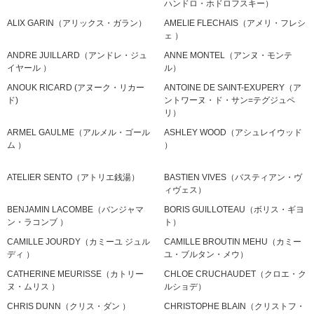
ハンドロ・ホドロフスキー）
ALIX GARIN（アリックス・ガラン）
AMELIE FLECHAIS（アメリ・フレシ
ェ ）
ANDRE JUILLARD（アンドレ・ジュ
ANNE MONTEL（アンヌ・モンテ
イヤール ）
ル）
ANOUK RICARD (アヌーク・リカー
ANTOINE DE SAINT-EXUPERY（ア
ド)
ントワーヌ・ド・サン=テグジュペ
リ）
ARMEL GAULME（アルメル・ゴール
ASHLEY WOOD（アシュレイウッド
ム ）
）
ATELIER SENTO（アトリエ銭湯）
BASTIEN VIVES（バスティアン・ヴ
ィヴェス）
BENJAMIN LACOMBE（バンジャマ
BORIS GUILLOTEAU（ボリス・ギヨ
ン・ラコンブ ）
ト）
CAMILLE JOURDY（カミーユ ジュル
CAMILLE BROUTIN MEHU（カミー
ディ ）
ユ・ブルタン・メウ）
CATHERINE MEURISSE（カトリー
CHLOE CRUCHAUDET（クロエ・ク
ヌ・ムリス ）
ルショデ）
CHRIS DUNN（クリス・ダン ）
CHRISTOPHE BLAIN（クリストフ・