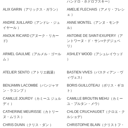
ハンドロ・ホドロフスキー）
ALIX GARIN（アリックス・ガラン）
AMELIE FLECHAIS（アメリ・フレシ
ェ ）
ANDRE JUILLARD（アンドレ・ジュ
ANNE MONTEL（アンヌ・モンテ
イヤール ）
ル）
ANOUK RICARD (アヌーク・リカー
ANTOINE DE SAINT-EXUPERY（ア
ド)
ントワーヌ・ド・サン=テグジュペ
リ）
ARMEL GAULME（アルメル・ゴール
ASHLEY WOOD（アシュレイウッド
ム ）
）
ATELIER SENTO（アトリエ銭湯）
BASTIEN VIVES（バスティアン・ヴ
ィヴェス）
BENJAMIN LACOMBE（バンジャマ
BORIS GUILLOTEAU（ボリス・ギヨ
ン・ラコンブ ）
ト）
CAMILLE JOURDY（カミーユ ジュル
CAMILLE BROUTIN MEHU（カミー
ディ ）
ユ・ブルタン・メウ）
CATHERINE MEURISSE（カトリー
CHLOE CRUCHAUDET（クロエ・ク
ヌ・ムリス ）
ルショデ）
CHRIS DUNN（クリス・ダン ）
CHRISTOPHE BLAIN（クリストフ・