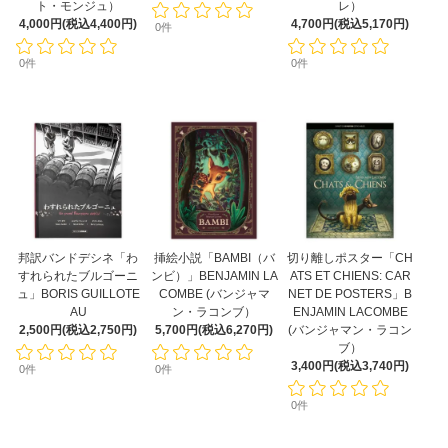
ト・モンジュ）
レ）
4,000円(税込4,400円)
4,700円(税込5,170円)
0件
0件
0件
邦訳バンドデシネ「わ
挿絵小説「BAMBI（バ
切り離しポスター「CH
すれられたブルゴーニ
ンビ）」BENJAMIN LA
ATS ET CHIENS: CAR
ュ」BORIS GUILLOTE
COMBE (バンジャマ
NET DE POSTERS」B
AU
ン・ラコンブ）
ENJAMIN LACOMBE
2,500円(税込2,750円)
5,700円(税込6,270円)
(バンジャマン・ラコン
ブ）
3,400円(税込3,740円)
0件
0件
0件