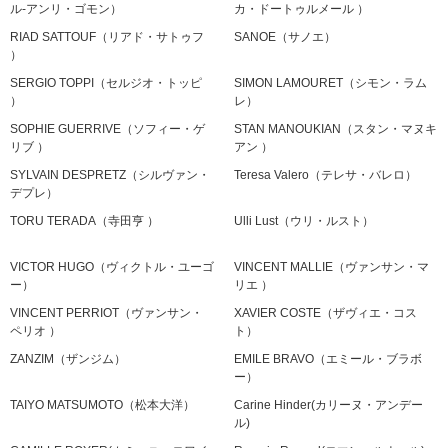
ル-アンリ・ゴモン）
カ・ドートゥルメール ）
RIAD SATTOUF（リアド・サトゥフ
SANOE（サノエ）
）
SERGIO TOPPI（セルジオ・トッピ
SIMON LAMOURET（シモン・ラム
）
レ）
SOPHIE GUERRIVE（ソフィー・ゲ
STAN MANOUKIAN（スタン・マヌキ
リブ ）
アン ）
SYLVAIN DESPRETZ（シルヴァン・
Teresa Valero（テレサ・バレロ）
デプレ）
TORU TERADA（寺田亨 ）
Ulli Lust（ウリ・ルスト）
VICTOR HUGO（ヴィクトル・ユーゴ
VINCENT MALLIE（ヴァンサン・マ
ー）
リエ ）
VINCENT PERRIOT（ヴァンサン・
XAVIER COSTE（ザヴィエ・コス
ペリオ ）
ト）
ZANZIM（ザンジム）
EMILE BRAVO（エミール・ブラボ
ー）
TAIYO MATSUMOTO（松本大洋）
Carine Hinder(カリーヌ・アンデー
ル)