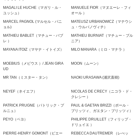
MAGALI LE HUCHE（マガリ・ル・
MANUELE FIOR（マヌエーレ・フィ
ユッシュ）
オール ）
MARCEL PAGNOL (マルセル・パニ
MATEUSZ URBANOWICZ（マテウシ
ョル)
ュ・ウルバノヴィチ）
MATHIEU BABLET（マチュー・バブ
MATHIEU BURNIAT（マチュー・ブル
レ ）
ニア）
MAYANA ITOIZ（マヤナ・イトイズ）
MILO MANARA（ミロ・マナラ ）
MOEBIUS（メビウス ）/ JEAN GIRA
MOON（ムーン）
UD
MR TAN（ミスター・タン）
NAOKI URASAWA (浦沢直樹)
NEYEF（ネイエフ）
NICOLAS DE CRECY（ニコラ・ド・
クレシー ）
PATRICK PRUGNE（パトリック・プ
PAUL & GAETAN BRIZZI（ポール・
ルニュ）
ブリッツィ、ガエタン・ブリッツィ）
PEYO（ペヨ）
PHILIPPE DRUILLET（フィリップ・
ドリュイエ ）
PIERRE-HENRY GOMONT（ピエー
REBECCA DAUTREMER （レべッ