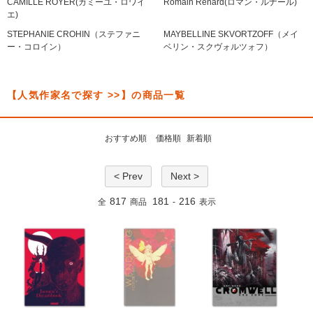
CAMILLE ROYER(カミーユ・ロワイ
Romain Renard(ロマン・ルナール)
エ)
STEPHANIE CROHIN（ステファニ
MAYBELLINE SKVORTZOFF（メイ
ー・コロイン）
ベリン・スクヴォルツォフ）
【人気作家名で探す >>】の商品一覧
おすすめ順
価格順
新着順
< Prev
Next >
817
181
216
全
商品
-
表示