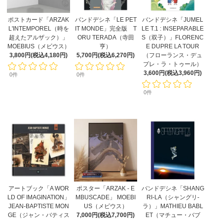
ポストカード「ARZAK
バンドデシネ「LE PET
バンドデシネ「JUMEL
L'INTEMPOREL（時を
IT MONDE」完全版 T
LE T.1 : INSEPARABLE
超えたアルザック）」
ORU TERADA（寺田
S（双子）」FLORENC
MOEBIUS（メビウス）
亨）
E DUPRE LA TOUR
3,800円(税込4,180円)
5,700円(税込6,270円)
（フローランス・デュ
プレ・ラ・トゥール）
3,600円(税込3,960円)
0件
0件
0件
アートブック「A WOR
ポスター「ARZAK - E
バンドデシネ「SHANG
LD OF IMAGINATION」
MBUSCADE」 MOEBI
RI-LA（シャングリ-
JEAN-BAPTISTE MON
US（メビウス）
ラ）」MATHIEU BABL
GE（ジャン・バティス
7,000円(税込7,700円)
ET（マチュー・バブ