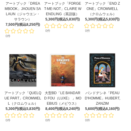
アートブック「DREA
アートブック「FORGE
アートブック「END Z
MBOOK」JAOUEN SA
T-ME-NOT」CLAIRE W
ONE」CROMWELL
LAUN（ジャウエン・
ENDLING（英語版）
（クロムウェル）
サラウン）
5,300円(税込5,830円)
5,300円(税込5,830円)
7,500円(税込8,250円)
0件
0件
0件
アートブック「QUELQ
大型BD「LE BANDAR
バンドデシネ「PEAU
UE PART」CROMWEL
D FOU（LUXE） 」MO
D'HOMME」HUBERT,
L（クロムウェル）
EBIUS（メビウス）
ZANZIM
5,300円(税込5,830円)
8,400円(税込9,240円)
5,600円(税込6,160円)
0件
0件
0件