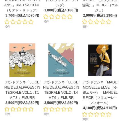
ISTOIRES DE MES 15
（バンジャマン・ラコ
RIEUSE （タンタンの
ANS 」RIAD SATTOUF
ンブ）
冒険）」HERGE（エル
（リアド・サトゥフ）
3,800円(税込4,180円)
ジェ）
3,700円(税込4,070円)
2,900円(税込3,190円)
0件
0件
0件
バンドデシネ「LE GE
バンドデシネ「LE GE
バンドデシネ「MADE
NIE DES ALPAGES : IN
NIE DES ALPAGES : IN
MOISELLE ELSE （令
TEGRALE VOL.1 : T.1
TEGRALE VOL.2 : T.4
嬢エルゼ）」MANUEL
A T.3 」F'MURR
A T.6 」F'MURR
E FIOR（マヌエーレ・
3,500円(税込3,850円)
3,500円(税込3,850円)
フィオール）
4,100円(税込4,510円)
0件
0件
0件