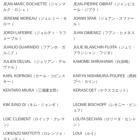
JEAN-MARC ROCHETTE（ジャンマ
JEAN-PIERRE GIBRAT（ジャンピエ
ルク・ロシェ ）
ール・ジブラ ）
JEREMIE MOREAU（ジェレミー・モ
JOANN SFAR（ジョアン・スファー
ロー ）
ル ）
JORDI LAFEBRE（ジョルディ・ラフ
JUAN GIMENEZ（フアン・ヒメネス
ェーブル ）
）
JUANJO GUARNIDO（フアンホ・ガ
JULIE BLANCHIN FUJITA（ジュリ・
ルニド ）
ブランシャン・フジタ）
JULIEN DELVAL （ジュリアン・デル
KAMOME SHIRAHAMA（白浜鴎）
ヴァル ）
KARL KOPINSKI（カール・コピンス
KARYN NISHIMURA-POUPEE（西村
キー ）
プペ・カリン）
KENTARO MIURA（三浦建太郎）
KERASCOET（ケラスコエット）
KIM JUNG GI（キム・ジョンギ ）
LEONIE BISCHOFF（レオニー・ビシ
ョフ）
LOIC CLEMENT（ロイック・クレマ
LOLITA SECHAN（ロリータ・セシャ
ン）
ン ）
LORENZO MATTOTTI（ロレンツォ・
LOUI （ルイ）
マトッティ ）