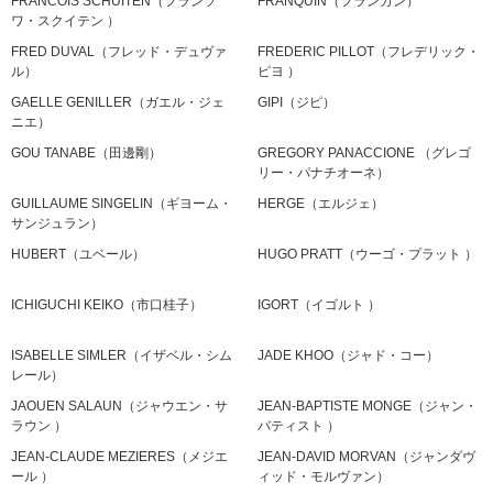
FRANCOIS SCHUITEN（フランソ
FRANQUIN（フランカン）
ワ・スクイテン ）
FRED DUVAL（フレッド・デュヴァ
FREDERIC PILLOT（フレデリック・
ル）
ピヨ ）
GAELLE GENILLER（ガエル・ジェ
GIPI（ジピ）
ニエ）
GOU TANABE（田邊剛）
GREGORY PANACCIONE （グレゴ
リー・パナチオーネ）
GUILLAUME SINGELIN（ギヨーム・
HERGE（エルジェ）
サンジュラン）
HUBERT（ユベール）
HUGO PRATT（ウーゴ・プラット ）
ICHIGUCHI KEIKO（市口桂子）
IGORT（イゴルト ）
ISABELLE SIMLER（イザベル・シム
JADE KHOO（ジャド・コー）
レール）
JAOUEN SALAUN（ジャウエン・サ
JEAN-BAPTISTE MONGE（ジャン・
ラウン ）
バティスト ）
JEAN-CLAUDE MEZIERES（メジエ
JEAN-DAVID MORVAN（ジャンダヴ
ール ）
ィッド・モルヴァン）