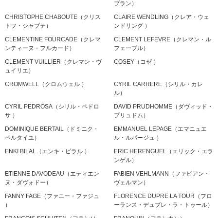
ブラン）
CHRISTOPHE CHABOUTE（クリス
CLAIRE WENDLING（クレア・ウェ
トフ・シャブテ）
ンドリング ）
CLEMENTINE FOURCADE（クレマ
CLEMENT LEFEVRE（クレマン・ル
ンティーヌ・フルカード）
フェーブル）
CLEMENT VUILLIER（クレマン・ヴ
COSEY（コゼ ）
ュイリエ）
CROMWELL（クロムウェル ）
CYRIL CARRERE（シリル・カレ
ル）
CYRIL PEDROSA（シリル・ペドロ
DAVID PRUDHOMME（ダヴィッド・
サ ）
プリュドム）
DOMINIQUE BERTAIL（ドミニク・
EMMANUEL LEPAGE（エマニュエ
ベルタイユ）
ル・ルパージュ ）
ENKI BILAL（エンキ・ビラル ）
ERIC HERENGUEL（エリック・エラ
ンゲル）
ETIENNE DAVODEAU（エティエン
FABIEN VEHLMANN（ファビアン・
ヌ・ダヴォドー）
ヴェルマン）
FANNY FAGE（ファニー・ファジュ
FLORENCE DUPRE LA TOUR（フロ
）
ーランス・デュプレ・ラ・トゥール）