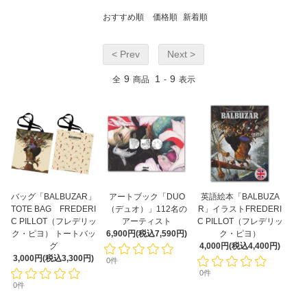
おすすめ順
価格順
新着順
< Prev
Next >
9
1
9
全
商品
-
表示
バッグ「BALBUZAR」
アートブック「DUO
英語絵本「BALBUZA
TOTE BAG FREDERI
（デュオ）」112名の
R」イラストFREDERI
C PILLOT（フレデリッ
アーティスト
C PILLOT（フレデリッ
ク・ピヨ） トートバッ
6,900円(税込7,590円)
ク・ピヨ）
グ
4,000円(税込4,400円)
3,000円(税込3,300円)
0件
0件
0件