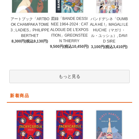
図録「BANDE DESSI
アートブック「ARTBO
バンドデシネ「OUMB
NEE 1964-2024 : CAT
OK CHAMPAKA TOME
ALA HE !」MAGALI LE
ALOGUE DE L'EXPOS
3 ; LADIES」PHILIPPE
HUCHE（マガリ・
ITION」GREONSTEE
BERTHET
ル・ユッシュ）, DAVI
N THIERRY
8,300円(税込9,130円)
D SIRE
9,500円(税込10,450円)
3,100円(税込3,410円)
もっと見る
新着商品