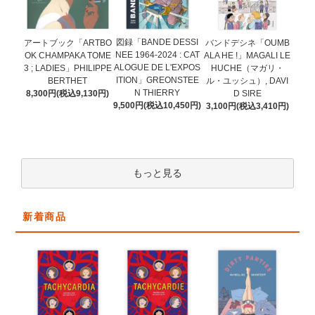
図録「BANDE DESSI
アートブック「ARTBO
バンドデシネ「OUMB
NEE 1964-2024 : CAT
OK CHAMPAKA TOME
ALA HE !」MAGALI LE
ALOGUE DE L'EXPOS
3 ; LADIES」PHILIPPE
HUCHE（マガリ・
ITION」GREONSTEE
BERTHET
ル・ユッシュ）, DAVI
N THIERRY
8,300円(税込9,130円)
D SIRE
9,500円(税込10,450円)
3,100円(税込3,410円)
もっと見る
新着商品