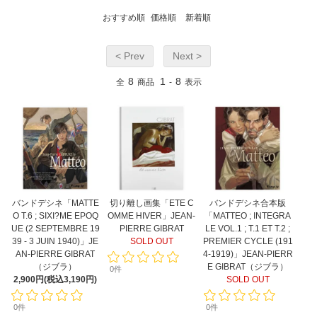
おすすめ順
価格順
新着順
< Prev
Next >
8
1
8
全
商品
-
表示
バンドデシネ「MATTE
切り離し画集「ETE C
バンドデシネ合本版
O T.6 ; SIXI?ME EPOQ
OMME HIVER」JEAN-
「MATTEO ; INTEGRA
UE (2 SEPTEMBRE 19
PIERRE GIBRAT
LE VOL.1 ; T.1 ET T.2 ;
39 - 3 JUIN 1940)」JE
SOLD OUT
PREMIER CYCLE (191
AN-PIERRE GIBRAT
4-1919)」JEAN-PIERR
（ジブラ）
E GIBRAT（ジブラ）
0件
2,900円(税込3,190円)
SOLD OUT
0件
0件