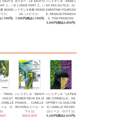
 SAUT D
ポスター「LE SAUT D
バンドデシネ「DANS L
ART. 1」バ
E L'ANGE PART. 2」バ
ES PAS DU FILS」CL
 MOEBI
ンドデシネ作家 MOEBI
EMENTINE FOURCAD
ビウス）
US（メビウス）
E, RENAUD FRANCOI
7,700円)
7,000円(税込7,700円)
S, TOM FRANCOIS
3,500円(税込3,850円)
「TRISO
バンドデシネ「MON P
バンドデシネ「LA FEM
」 VIOLET
REMIER REVE EN JA
ME CORNEILLE」GE
 CAMILLE
PONAIS 」 CAMILLE
OFFREY LE GUILCHE
カミーユ・ロ
ROYER(カミーユ・ロ
R, CAMILLE ROYER
エ)
ワイエ)
(カミーユ・ロワイエ)
 OUT
SOLD OUT
5,100円(税込5,610円)