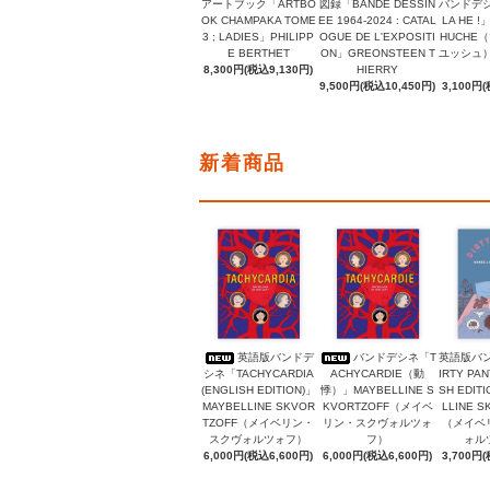
アートブック「ARTBO
図録「BANDE DESSIN
バンドデシ
OK CHAMPAKA TOME
EE 1964-2024 : CATAL
LA HE !
3 ; LADIES」PHILIPP
OGUE DE L'EXPOSITI
HUCHE
E BERTHET
ON」GREONSTEEN T
ユッシュ）, 
8,300円(税込9,130円)
HIERRY
9,500円(税込10,450円)
3,100円(
新着商品
英語版バンドデ
バンドデシネ「T
英語版バ
シネ「TACHYCARDIA
ACHYCARDIE（動
IRTY PAN
(ENGLISH EDITION)」
悸）」MAYBELLINE S
SH EDIT
MAYBELLINE SKVOR
KVORTZOFF（メイベ
LLINE S
TZOFF（メイベリン・
リン・スクヴォルツォ
（メイベ
スクヴォルツォフ）
フ）
ォル
6,000円(税込6,600円)
6,000円(税込6,600円)
3,700円(