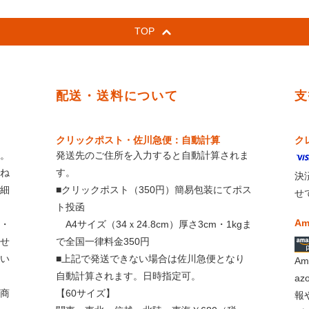
TOP
配送・送料について
支
クリックポスト・佐川急便：自動計算
ク
。
発送先のご住所を入力すると自動計算されま
ね
す。
決
細
■クリックポスト（350円）簡易包装にてポス
せ
ト投函
Am
・
A4サイズ（34ｘ24.8cm）厚さ3cm・1kgま
せ
で全国一律料金350円
い
■上記で発送できない場合は佐川急便となり
A
自動計算されます。日時指定可。
a
商
【60サイズ】
報