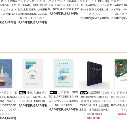
バンドデシネ「BLEU A
ネ「OUMBA
バンドデシネ「BACK T
ポスター「LE PORTIQ
ポスター「LE
LA LUMIERE DU JOU
」MAGALI LE
O JAPAN」MELUSINE
UE - HARZAK」バンド
E L'ANGE P
R」BORJA GONZALEZ
（マガリ・ル・
MALLENDER, LAURE
デシネ作家 MOEBIUS
ンドデシネ作家
4,900円(税込5,390円)
DAVID SIR
GARANCHER, CLEME
（メビウス）
US（メ
E
NTINE FOURCADE
7,000円(税込7,700円)
7,000円(税込
税込3,410円)
4,600円(税込5,060円)
ガイド本「SEN
ンドデシネ「D
小説「LES VAP
仏訳漫画「Colle
バンドデシネ
TO, L'ART DES BAINS
TIES (ENGLI
EURS DE TOKYO」ST
ctor Berserk Tome 43
TORNADO 
JAPONAIS」STEPHA
ION)」MAYBE
EPHANIE CROHIN
+オリジナル色紙」KEN
TE BERNAD,
NIE CROHIN
KVORTZOFF
3,900円(税込4,290円)
TARO MIURA（三浦建
ROYER(
6,000円(税込6,600円)
リン・スクヴ
太郎）, STUDIO GAGA
ワイ
ツォフ）
,KOJI MORI
SOLD
税込4,070円)
SOLD OUT