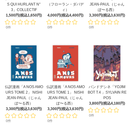
S QUI HURLANT N°
（フローラン・ダバデ
JEAN-PAUL（じゃん
3」COLLECTIF
ィ）
ぽ〜る西）
1,500円(税込1,650円)
4,000円(税込4,400円)
3,300円(税込3,630円)
0件
0件
0件
仏訳漫画「A NOS AMO
仏訳漫画「A NOS AMO
バンドデシネ「YOJIM
URS TOME 2」 NISHI
URS TOME 1」 NISHI
BOT T.4 」SYLVAIN RE
JEAN-PAUL（じゃん
JEAN-PAUL（じゃん
POS
ぽ〜る西）
ぽ〜る西）
3,800円(税込4,180円)
3,300円(税込3,630円)
3,300円(税込3,630円)
0件
0件
0件