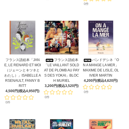
0件
フランス語絵本「JAN
フランス語絵本
バンドデシネ「O
E, LE RENARD ET MOI
「LE VAILLANT SOLD
N A MANGE LA MER」
（ジェーンとキツネと
AT DE PLOMB AU PAY
MAXIME DE LISLE, OL
わたし）」ISABELLE A
S DES YOKAI」BLOC
IVIER MARTIN
RSENAULT, FANNY B
H MURIEL
4,200円(税込4,620円)
RITT
3,200円(税込3,520円)
4,500円(税込4,950円)
0件
0件
0件