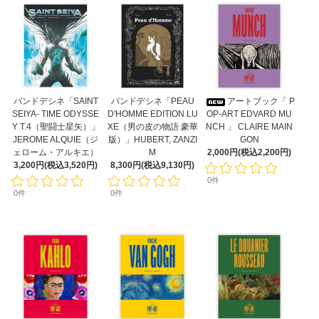
バンドデシネ「SAINT
バンドデシネ「PEAU
アートブック「 P
SEIYA- TIME ODYSSE
D'HOMME EDITION LU
OP-ART EDVARD MU
Y T.4（聖闘士星矢）」
XE（男の皮の物語 豪華
NCH 」 CLAIRE MAIN
JEROME ALQUIE（ジ
版）」HUBERT, ZANZI
GON
ェローム・アルキエ）
M
2,000円(税込2,200円)
3,200円(税込3,520円)
8,300円(税込9,130円)
0件
0件
0件