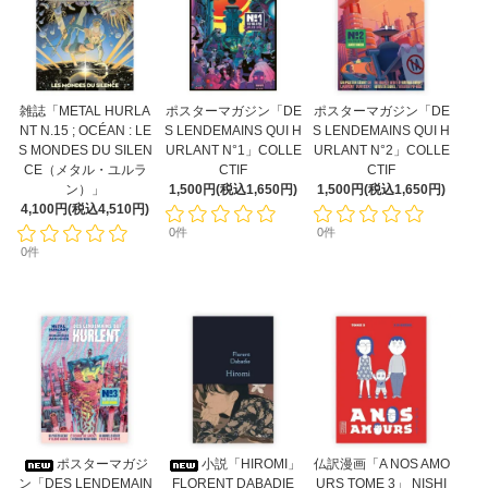
雑誌「METAL HURLA
ポスターマガジン「DE
ポスターマガジン「DE
NT N.15 ; OCÉAN : LE
S LENDEMAINS QUI H
S LENDEMAINS QUI H
S MONDES DU SILEN
URLANT N°1」COLLE
URLANT N°2」COLLE
CE（メタル・ユルラ
CTIF
CTIF
ン）」
1,500円(税込1,650円)
1,500円(税込1,650円)
4,100円(税込4,510円)
0件
0件
0件
ポスターマガジ
小説「HIROMI」
仏訳漫画「A NOS AMO
ン「DES LENDEMAIN
FLORENT DABADIE
URS TOME 3」 NISHI