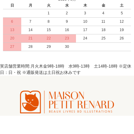
日
月
火
水
木
金
土
1
2
3
4
5
6
7
8
9
10
11
12
13
14
15
16
17
18
19
20
21
22
23
24
25
26
27
28
29
30
実店舗営業時間:月火木金9時-18時 水9時-13時 土14時-18時 ※定休
日：日・祝 ※通販発送は土日祝お休みです