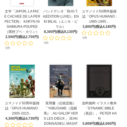
文学「JAPON, LA FAC
バンドデシネ「BUG T.
ユマノイド50周年版雑
E CACHEE DE LA PER
4(EDITION LUXE)」EN
誌「OPUS HUMANO :
FECTION」 KARYN NI
KI BILAL（エンキ・ビ
1985-1995」
SHIMURA-POUPEE
ラル）
3,800円(税込4,180円)
（西村プペ・カリン）
8,300円(税込9,130円)
2,500円(税込2,750円)
0件
0件
0件
ユマノイド50周年版雑
実用書（伝統芸能）
送料無料 イラスト教本
誌「OPUS HUMANO :
「YABUSAME（流鏑
「DYNAMIC BIBLE
2005-2015」
馬） : AU GALOP VER
（英語）」 PETER HA
4,300円(税込4,730円)
S LES DIEUX 」JEAN
N
DONNADIEU, MASAT
5,909円(税込6,500円)