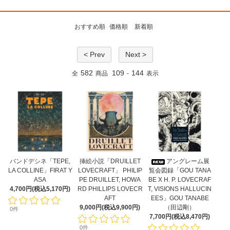
おすすめ順
価格順
新着順
< Prev
Next >
582
109
144
全
商品
-
表示
バンドデシネ「TEPE,
挿絵小説「DRUILLET
アングレーム展
LA COLLINE」FIRAT Y
LOVECRAFT」 PHILIP
覧会図録「GOU TANA
ASA
PE DRUILLET, HOWA
BE X H. P. LOVECRAF
4,700円(税込5,170円)
RD PHILLIPS LOVECR
T, VISIONS HALLUCIN
AFT
EES」GOU TANABE
9,000円(税込9,900円)
（田辺剛）
0件
7,700円(税込8,470円)
0件