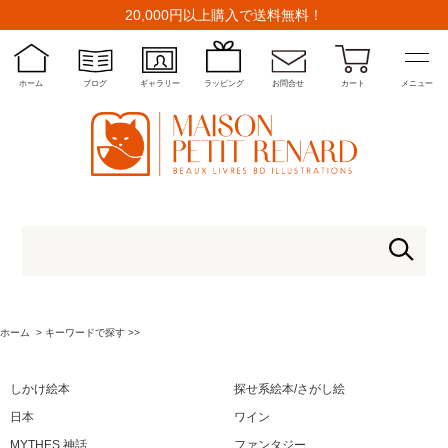
20,000円以上購入で送料無料！
ホーム
ブログ
ギャラリー
ラッピング
お問合せ
カート
メニュー
ホーム
>
キーワードで探す >>
しかけ絵本
探せ系絵本/さがし絵
日本
ワイン
MYTHES 神話
ファンタジー