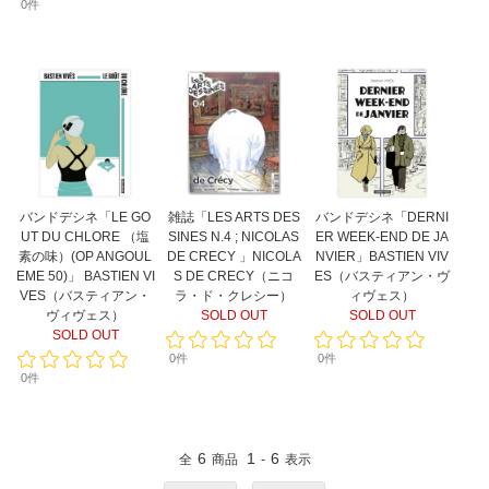
0件
バンドデシネ「LE GO
雑誌「LES ARTS DES
バンドデシネ「DERNI
UT DU CHLORE （塩
SINES N.4 ; NICOLAS
ER WEEK-END DE JA
素の味）(OP ANGOUL
DE CRECY 」NICOLA
NVIER」BASTIEN VIV
EME 50)」 BASTIEN VI
S DE CRECY（ニコ
ES（バスティアン・ヴ
VES（バスティアン・
ラ・ド・クレシー）
ィヴェス）
ヴィヴェス）
SOLD OUT
SOLD OUT
SOLD OUT
0件
0件
0件
6
1
6
全
商品
-
表示