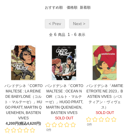
おすすめ順
価格順
新着順
< Prev
Next >
6
1
6
全
商品
-
表示
バンドデシネ「CORTO
バンドデシネ「CORTO
バンドデシネ「AMITIE
MALTESE : LA REINE
MALTESE : OCEAN N
ETROITE NE 2023」B
DE BABYLONE（コル
OIR （コルト・マルテ
ASTIEN VIVES（バス
ト・マルテーゼ）」HU
ーゼ）」HUGO PRATT,
ティアン・ヴィヴェ
GO PRATT, MARTIN Q
MARTIN QUENEHEN,
ス）
UENEHEN, BASTIEN
BASTIEN VIVES
SOLD OUT
VIVES
SOLD OUT
4,200円(税込4,620円)
0件
0件