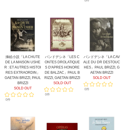
0件
挿絵小説「LA CHUTE
バンドデシネ「LES C
バンドデシネ「LA CAV
DE LA MAISON USHE
ONTES DROLATIQUE
ALE DU DR DESTOUC
R : ET AUTRES HISTOI
S D'APRES HONORE
HES」PAUL BRIZZI, G
RES EXTRAORDIN」
DE BALZAC」PAUL B
AETAN BRIZZI
GAETAN BRIZZI, PAUL
RIZZI, GAETAN BRIZZI
SOLD OUT
BRIZZI
SOLD OUT
SOLD OUT
0件
0件
0件