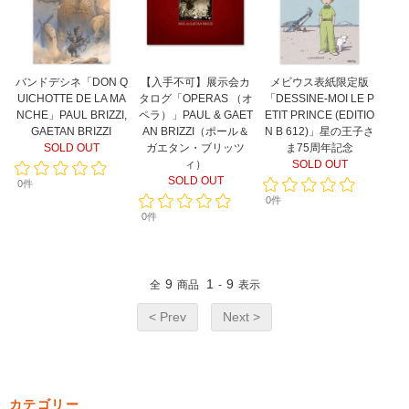
バンドデシネ「DON Q
【入手不可】展示会カ
メビウス表紙限定版
UICHOTTE DE LA MA
タログ「OPERAS （オ
「DESSINE-MOI LE P
NCHE」PAUL BRIZZI,
ペラ）」PAUL & GAET
ETIT PRINCE (EDITIO
GAETAN BRIZZI
AN BRIZZI（ポール＆
N B 612)」星の王子さ
SOLD OUT
ガエタン・ブリッツ
ま75周年記念
ィ）
SOLD OUT
SOLD OUT
0件
0件
0件
9
1
9
全
商品
-
表示
< Prev
Next >
カテゴリー