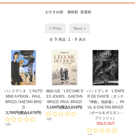
おすすめ順
価格順
新着順
< Prev
Next >
9
1
9
全
商品
-
表示
バンドデシネ「L'AUTO
挿絵小説「L'ECUME D
バンドデシネ「L'ENFE
MNE A PEKIN」PAUL
ES JOURS」GAETAN
R DE DANTE（ダンテ
BRIZZI, GAETAN BRIZ
BRIZZI, PAUL BRIZZI
『神曲』地獄篇）」 PA
ZI
5,100円(税込5,610円)
UL & GAETAN BRIZZI
3,700円(税込4,070円)
（ポール＆ガエタン・
ブリッツィ）
0件
SOLD OUT
0件