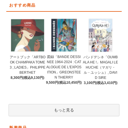
おすすめ商品
図録「BANDE DESSI
アートブック「ARTBO
バンドデシネ「OUMB
NEE 1964-2024 : CAT
OK CHAMPAKA TOME
ALA HE !」MAGALI LE
ALOGUE DE L'EXPOS
3 ; LADIES」PHILIPPE
HUCHE（マガリ・
ITION」GREONSTEE
BERTHET
ル・ユッシュ）, DAVI
N THIERRY
8,300円(税込9,130円)
D SIRE
9,500円(税込10,450円)
3,100円(税込3,410円)
もっと見る
新着商品