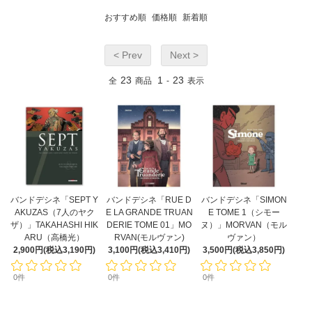
おすすめ順
価格順
新着順
< Prev
Next >
23
1
23
全
商品
-
表示
バンドデシネ「SEPT Y
バンドデシネ「RUE D
バンドデシネ「SIMON
AKUZAS（7人のヤク
E LA GRANDE TRUAN
E TOME 1（シモー
ザ）」TAKAHASHI HIK
DERIE TOME 01」MO
ヌ）」MORVAN（モル
ARU（高橋光）
RVAN(モルヴァン)
ヴァン）
2,900円(税込3,190円)
3,100円(税込3,410円)
3,500円(税込3,850円)
0件
0件
0件