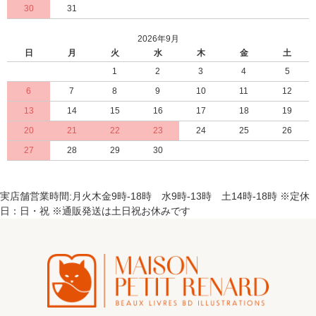
30
31
2026年9月
日
月
火
水
木
金
土
1
2
3
4
5
6
7
8
9
10
11
12
13
14
15
16
17
18
19
20
21
22
23
24
25
26
27
28
29
30
実店舗営業時間:月火木金9時-18時 水9時-13時 土14時-18時 ※定休
日：日・祝 ※通販発送は土日祝お休みです