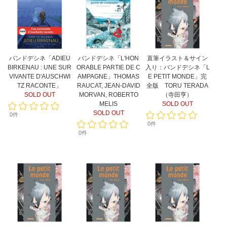
バンドデシネ「ADIEU
バンドデシネ「L'HON
直筆イラスト＆サイン
BIRKENAU : UNE SUR
ORABLE PARTIE DE C
入り：バンドデシネ「L
VIVANTE D'AUSCHWI
AMPAGNE」THOMAS
E PETIT MONDE」完
TZ RACONTE」
RAUCAT, JEAN-DAVID
全版 TORU TERADA
SOLD OUT
MORVAN, ROBERTO
（寺田亨）
MELIS
SOLD OUT
SOLD OUT
0件
0件
0件