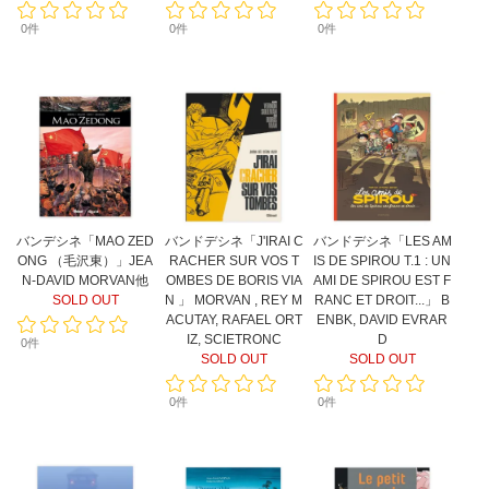
0件
0件
0件
バンデシネ「MAO ZED
バンドデシネ「J'IRAI C
バンドデシネ「LES AM
ONG （毛沢東）」JEA
RACHER SUR VOS T
IS DE SPIROU T.1 : UN
N-DAVID MORVAN他
OMBES DE BORIS VIA
AMI DE SPIROU EST F
SOLD OUT
N 」 MORVAN , REY M
RANC ET DROIT...」 B
ACUTAY, RAFAEL ORT
ENBK, DAVID EVRAR
IZ, SCIETRONC
D
0件
SOLD OUT
SOLD OUT
0件
0件