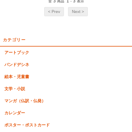
3
1
3
全
商品
-
表示
< Prev
Next >
カテゴリー
アートブック
バンドデシネ
絵本・児童書
文学・小説
マンガ（仏訳・仏発）
カレンダー
ポスター・ポストカード