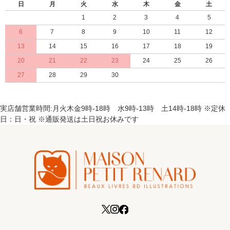
日
月
火
水
木
金
土
1
2
3
4
5
6
7
8
9
10
11
12
13
14
15
16
17
18
19
20
21
22
23
24
25
26
27
28
29
30
実店舗営業時間:月火木金9時-18時 水9時-13時 土14時-18時 ※定休
日：日・祝 ※通販発送は土日祝お休みです