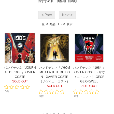
おすすめ順
価格順
新着順
< Prev
Next >
3
1
3
全
商品
-
表示
バンドデシネ「JOURN
バンドデシネ「L'HOM
バンドデシネ「1984 」
AL DE 1985」XAVIER
ME A LA TETE DE LIO
XAVIER COSTE（ザヴ
COSTE
N」XAVIER COSTE
ィエ・コスト）,GEOR
SOLD OUT
（ザヴィエ・コスト）
GE ORWELL
SOLD OUT
SOLD OUT
0件
0件
0件