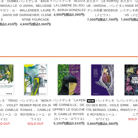
バンドデシネ「BLEU A
ネ「OUMBA
バンドデシネ「BACK T
ポスター「LE PORTIQ
ポスター「LE
LA LUMIERE DU JOU
」MAGALI LE
O JAPAN」MELUSINE
UE - HARZAK」バンド
E L'ANGE P
R」BORJA GONZALEZ
（マガリ・ル・
MALLENDER, LAURE
デシネ作家 MOEBIUS
ンドデシネ作家
4,900円(税込5,390円)
DAVID SIR
GARANCHER, CLEME
（メビウス）
US（メ
E
NTINE FOURCADE
7,000円(税込7,700円)
7,000円(税込
税込3,410円)
4,600円(税込5,060円)
バンドデシネ「LA FEM
ネ「TRISO
バンドデシネ「MON P
バンドデシネ「L
バンドデシネ「
ME CORNEILLE」GE
 」 VIOLET
REMIER REVE EN JA
OU DES BOIS」VIOLE
ERRE 」MA
OFFREY LE GUILCHE
AD, CAMILLE
PONAIS 」 CAMILLE
TTE BERNAD, CAMILL
RNIAT(マ
R, CAMILLE ROYER
(カミーユ・ロ
ROYER(カミーユ・ロ
E ROYER(カミーユ・
ニア
(カミーユ・ロワイエ)
イエ)
ワイエ)
ロワイエ)
SOLD
5,100円(税込5,610円)
D OUT
SOLD OUT
5,800円(税込6,380円)