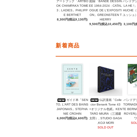
アートブック「ARTBO
図録「BANDE DESSIN
バンドデシ
OK CHAMPAKA TOME
EE 1964-2024 : CATAL
LA HE !
3 ; LADIES」PHILIPP
OGUE DE L'EXPOSITI
HUCHE
E BERTHET
ON」GREONSTEEN T
ユッシュ）, 
8,300円(税込9,130円)
HIERRY
9,500円(税込10,450円)
3,100円(
新着商品
ガイド本「SEN
仏訳漫画「Colle
バンドデシ
TO, L'ART DES BAINS
ctor Berserk Tome 43
TORNADO
JAPONAIS」STEPHA
+オリジナル色紙」KEN
TE BERN
NIE CROHIN
TARO MIURA（三浦建
ROYER
6,000円(税込6,600円)
太郎）, STUDIO GAGA
ワ
,KOJI MORI
SOL
SOLD OUT