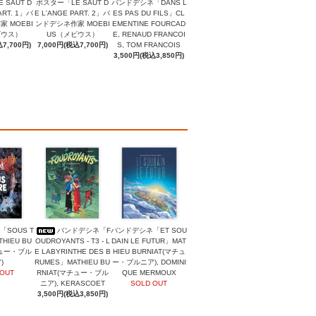
 SAUT D
ポスター「LE SAUT D
バンドデシネ「DANS L
ART. 1」バ
E L'ANGE PART. 2」バ
ES PAS DU FILS」CL
 MOEBI
ンドデシネ作家 MOEBI
EMENTINE FOURCAD
ビウス）
US（メビウス）
E, RENAUD FRANCOI
7,700円)
7,000円(税込7,700円)
S, TOM FRANCOIS
3,500円(税込3,850円)
SOUS T
バンドデシネ「F
バンドデシネ「ET SOU
THIEU BU
OUDROYANTS - T3 - L
DAIN LE FUTUR」MAT
チュー・ブル
E LABYRINTHE DES B
HIEU BURNIAT(マチュ
)
RUMES」MATHIEU BU
ー・ブルニア), DOMINI
 OUT
RNIAT(マチュー・ブル
QUE MERMOUX
ニア), KERASCOET
SOLD OUT
3,500円(税込3,850円)