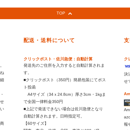
TOP
配送・送料について
支
クリックポスト・佐川急便：自動計算
ク
。
発送先のご住所を入力すると自動計算されま
ね
す。
決
細
■クリックポスト（350円）簡易包装にてポス
せ
ト投函
Am
・
A4サイズ（34ｘ24.8cm）厚さ3cm・1kgま
せ
で全国一律料金350円
い
■上記で発送できない場合は佐川急便となり
A
自動計算されます。日時指定可。
a
商
【60サイズ】
報