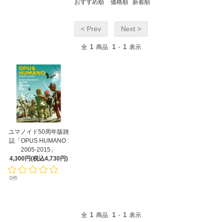
おすすめ順
価格順
新着順
< Prev
Next >
1
1
1
全
商品
-
表示
ユマノイド50周年版雑
誌「OPUS HUMANO :
2005-2015」
4,300円(税込4,730円)
0件
1
1
1
全
商品
-
表示