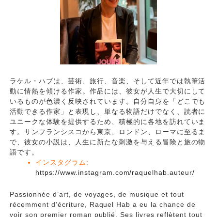
ラケル・ハブは、芸術、旅行、音楽、そして近年では執筆活
動に情熱を傾ける作家。作品には、彼女が人生で大切にして
いるものが色濃く反映されています。自分自身を「どこでも
活動できる作家」と表現し、単なる物語だけでなく、読者に
ユニークな体験を提供するため、積極的に各地を訪れていま
す。サンフランシスコから東京、ロンドン、ローマに至るま
で、彼女の小説は、人生に新たな刺激を与える冒険と旅の物
語です。
インスタグラム:
https://www.instagram.com/raquelhab.auteur/
Passionnée d’art, de voyages, de musique et tout
récemment d’écriture, Raquel Hab a eu la chance de
voir son premier roman publié. Ses livres reflètent tout