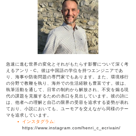
急速に進む世界の変化とそれがもたらす影響について深く考
えるアンリ・C。彼は中国語の学位を持つエンジニアであ
り、海事や防衛問題の専門家でもあります。また、環境移行
の分野で教鞭を執り、海外での生活経験も豊富です。彼は、
執筆活動を通して、日常の制約から解放され、不安を煽る現
代の課題を克服するための糸口を見出しています。彼の詩に
は、他者への理解と自己の限界の受容を追求する姿勢が表れ
ており、小説においても、ユーモアを交えながら同様のテー
マを追求しています。
インスタグラム:
https://www.instagram.com/henri_c_ecrivain/