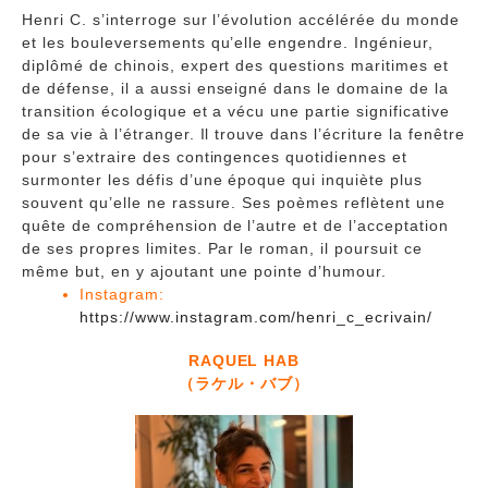
Henri C. s’interroge sur l’évolution accélérée du monde
et les bouleversements qu’elle engendre. Ingénieur,
diplômé de chinois, expert des questions maritimes et
de défense, il a aussi enseigné dans le domaine de la
transition écologique et a vécu une partie significative
de sa vie à l’étranger. Il trouve dans l’écriture la fenêtre
pour s’extraire des contingences quotidiennes et
surmonter les défis d’une époque qui inquiète plus
souvent qu’elle ne rassure. Ses poèmes reflètent une
quête de compréhension de l’autre et de l’acceptation
de ses propres limites. Par le roman, il poursuit ce
même but, en y ajoutant une pointe d’humour.
Instagram:
https://www.instagram.com/henri_c_ecrivain/
RAQUEL HAB
（ラケル・バブ）