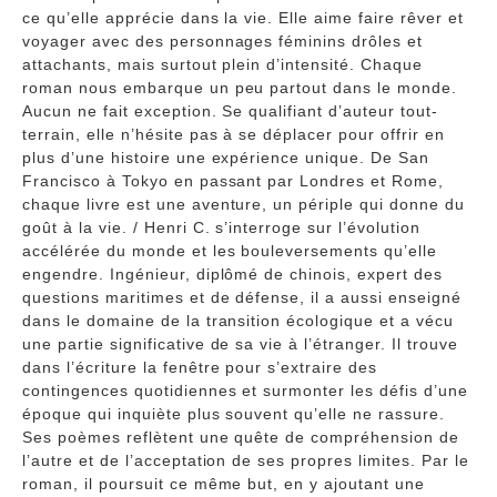
ce qu’elle apprécie dans la vie. Elle aime faire rêver et
voyager avec des personnages féminins drôles et
attachants, mais surtout plein d’intensité. Chaque
roman nous embarque un peu partout dans le monde.
Aucun ne fait exception. Se qualifiant d’auteur tout-
terrain, elle n’hésite pas à se déplacer pour offrir en
plus d’une histoire une expérience unique. De San
Francisco à Tokyo en passant par Londres et Rome,
chaque livre est une aventure, un périple qui donne du
goût à la vie. / Henri C. s’interroge sur l’évolution
accélérée du monde et les bouleversements qu’elle
engendre. Ingénieur, diplômé de chinois, expert des
questions maritimes et de défense, il a aussi enseigné
dans le domaine de la transition écologique et a vécu
une partie significative de sa vie à l’étranger. Il trouve
dans l’écriture la fenêtre pour s’extraire des
contingences quotidiennes et surmonter les défis d’une
époque qui inquiète plus souvent qu’elle ne rassure.
Ses poèmes reflètent une quête de compréhension de
l’autre et de l’acceptation de ses propres limites. Par le
roman, il poursuit ce même but, en y ajoutant une