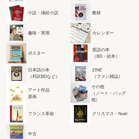
小説・挿絵小説
教材
趣味・実用
カレンダー
英語の本
ポスター
（BD・絵本）
日本語の本
ZINE
（邦訳BDなど）
（ファン雑誌）
その他
アート作品
（ノート・バッグ
原画
他）
フランス革命
クリスマス・Noël
中古