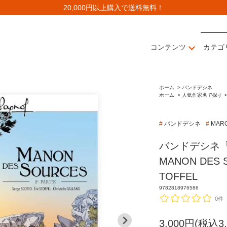
20,000円以上購入で送料無料！
コンテンツ
カテゴ
ホーム
>
バンドデシネ
ホーム
>
人気作家名で探す >
#
バンドデシネ
#
MAR
バンドデシネ「MA
MANON DES S
TOFFEL
9782818976586
0件
3,000円(税込3,