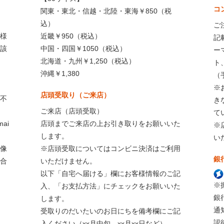
コ
関東・東北・信越・北陸・東海￥850（税
込）
ご
様
近畿￥950（税込）
記
該
中国・四国￥1050（税込）
ー
北海道・九州￥1,250（税込）
ト
沖縄￥1,380
（
※
店頭受取り（ご来店）
不
き
ご来店（店頭受取）
て
ai
店頭までご来店の上お引き取りをお願いいた
※
します。
い
像
※店頭受取についてはコンビニ決済はご利用
銀
合
いただけません。
以下「自宅へ届ける」欄にお客様情報のご記
※
入、「お支払方法」にチェックをお願いいた
銀
します。
通
受取りのだいたいのお日にちを備考欄にご記
認
入ください（xx月中旬、xx月xx日など）。