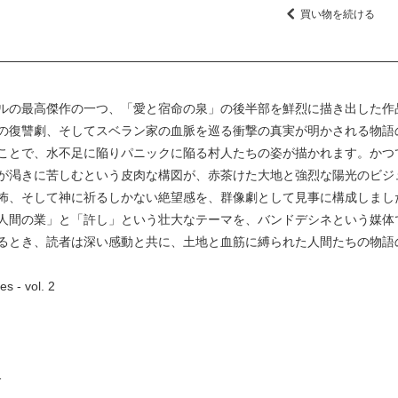
買い物を続ける
ルの最高傑作の一つ、「愛と宿命の泉」の後半部を鮮烈に描き出した作
の復讐劇、そしてスベラン家の血脈を巡る衝撃の真実が明かされる物語
ことで、水不足に陥りパニックに陥る村人たちの姿が描かれます。かつ
が渇きに苦しむという皮肉な構図が、赤茶けた大地と強烈な陽光のビジ
怖、そして神に祈るしかない絶望感を、群像劇として見事に構成しまし
人間の業」と「許し」という壮大なテーマを、バンドデシネという媒体
るとき、読者は深い感動と共に、土地と血筋に縛られた人間たちの物語
s - vol. 2
1