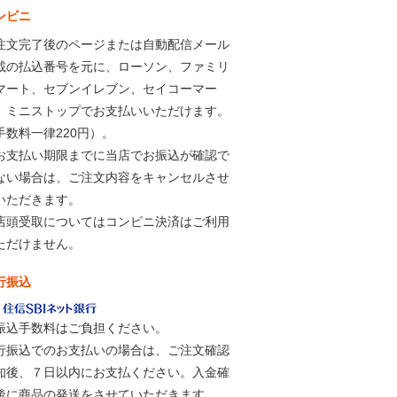
ンビニ
注文完了後のページまたは自動配信メール
載の払込番号を元に、ローソン、ファミリ
マート、セブンイレブン、セイコーマー
、ミニストップでお支払いいただけます。
手数料一律220円）。
お支払い期限までに当店でお振込が確認で
ない場合は、ご注文内容をキャンセルさせ
いただきます。
店頭受取についてはコンビニ決済はご利用
ただけません。
行振込
振込手数料はご負担ください。
行振込でのお支払いの場合は、ご注文確認
知後、７日以内にお支払ください。入金確
後に商品の発送をさせていただきます。