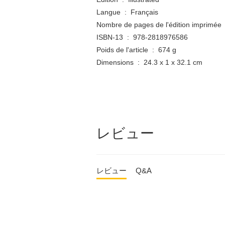
Langue ‏ : ‎ Français
No
ISBN-13 ‏ : ‎ 978-2818976586
Poids de l'article ‏ : ‎ 674 g
Dimensions ‏ : ‎ 24.3 x 1 x 32.1 cm
レビュー
レビュー
Q&A