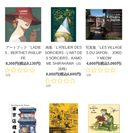
アートブック「LADIE
画集「L'ATELIER DES
写真集「LES VILLAGE
S」BERTHET PHILLIP
SORCIERS - L'ART DE
S DU JAPON」 JORD
PE
S SORCIERS」KAMO
Y MEOW
8,300円(税込9,130円)
ME SHIRAHAMA（白
4,600円(税込5,060円)
浜鴎）
6,000円(税込6,600円)
0件
0件
0件