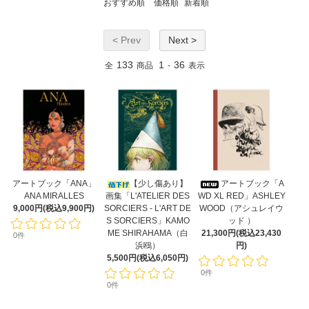
おすすめ順
価格順
新着順
< Prev
Next >
133
1
36
全
商品
-
表示
アートブック「ANA」
【少し傷あり】
アートブック「A
ANA MIRALLES
画集「L'ATELIER DES
WD XL RED」ASHLEY
9,000円(税込9,900円)
SORCIERS - L'ART DE
WOOD（アシュレイウ
S SORCIERS」KAMO
ッド ）
ME SHIRAHAMA（白
21,300円(税込23,430
0件
浜鴎）
円)
5,500円(税込6,050円)
0件
0件