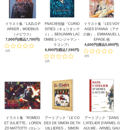
イラスト集「LAZLO P
FNAC特別版「CURIO
イラスト集「LES VOY
ARKER」MOEBIUS
SITIES（キュリオシテ
AGES D'ANNA （アナ
（メビウス）
ィ）」BENJAMIN LAC
の旅）」EMMANUEL L
7,000円(税込7,700円)
OMBE (バンジャマン・
EPAGE 他
ラコンブ）
4,600円(税込5,060円)
6,900円(税込7,590円)
0件
0件
0件
イラスト集「ROMEO
アートブック「LE CO
アートブック「DANS
ET JULIETTE」LOREN
DEX DE SIMON DE TH
L'ATELIER D'ARMEL G
ZO MATTOTTI（ロレン
UILLIERES 」SIMON
AULME」ARMEL GAU