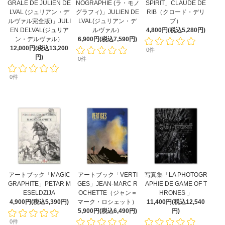
GRALE DE JULIEN DE
NOGRAPHIE (ラ・モノ
SPIRIT」CLAUDE DE
LVAL (ジュリアン・デ
グラフィ)」JULIEN DE
RIB（クロード・デリ
ルヴァル完全版)」JULI
LVAL(ジュリアン・デ
ブ）
EN DELVAL(ジュリア
ルヴァル）
4,800円(税込5,280円)
ン・デルヴァル）
6,900円(税込7,590円)
12,000円(税込13,200
0件
円)
0件
0件
アートブック「MAGIC
アートブック「VERTI
写真集「LA PHOTOGR
GRAPHITE」PETAR M
GES」JEAN-MARC R
APHIE DE GAME OF T
ESELDZIJA
OCHETTE（ジャン＝
HRONES 」
4,900円(税込5,390円)
マーク・ロシェット）
11,400円(税込12,540
5,900円(税込6,490円)
円)
0件