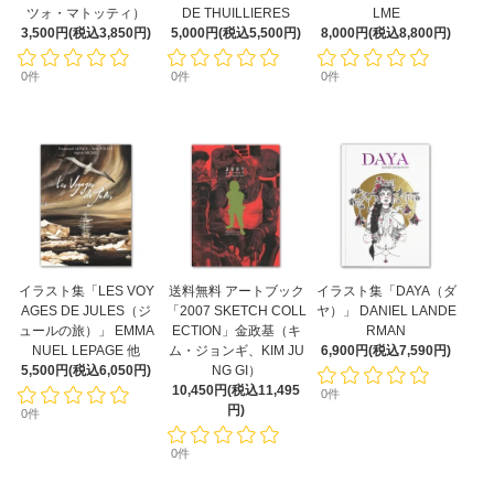
ツォ・マトッティ）
DE THUILLIERES
LME
3,500円(税込3,850円)
5,000円(税込5,500円)
8,000円(税込8,800円)
0件
0件
0件
イラスト集「LES VOY
送料無料 アートブック
イラスト集「DAYA（ダ
AGES DE JULES（ジ
「2007 SKETCH COLL
ヤ）」 DANIEL LANDE
ュールの旅）」 EMMA
ECTION」金政基（キ
RMAN
NUEL LEPAGE 他
ム・ジョンギ、KIM JU
6,900円(税込7,590円)
5,500円(税込6,050円)
NG GI）
10,450円(税込11,495
0件
円)
0件
0件