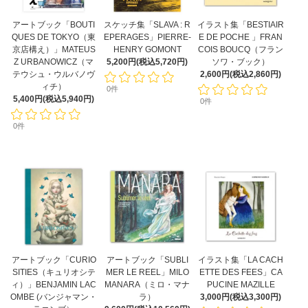
アートブック「BOUTI
スケッチ集「SLAVA : R
イラスト集「BESTIAIR
QUES DE TOKYO（東
EPERAGES」PIERRE-
E DE POCHE 」FRAN
京店構え）」MATEUS
HENRY GOMONT
COIS BOUCQ（フラン
Z URBANOWICZ（マ
5,200円(税込5,720円)
ソワ・ブック）
テウシュ・ウルバノヴ
2,600円(税込2,860円)
ィチ）
0件
5,400円(税込5,940円)
0件
0件
アートブック「CURIO
アートブック「SUBLI
イラスト集「LA CACH
SITIES（キュリオシテ
MER LE REEL」MILO
ETTE DES FEES」CA
ィ）」BENJAMIN LAC
MANARA（ミロ・マナ
PUCINE MAZILLE
OMBE (バンジャマン・
ラ）
3,000円(税込3,300円)