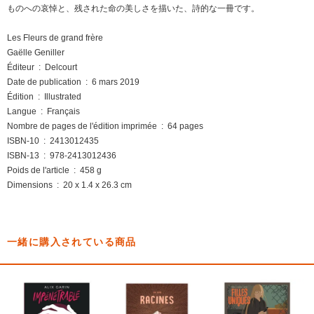
ものへの哀悼と、残された命の美しさを描いた、詩的な一冊です。
Les Fleurs de grand frère
Gaëlle Geniller
Éditeur ‏ : ‎ Delcourt
Date de publication ‏ : ‎ 6 mars 2019
Édition ‏ : ‎ Illustrated
Langue ‏ : ‎ Français
Nombre de pages de l'édition imprimée ‏ : ‎ 64 pages
ISBN-10 ‏ : ‎ 2413012435
ISBN-13 ‏ : ‎ 978-2413012436
Poids de l'article ‏ : ‎ 458 g
Dimensions ‏ : ‎ 20 x 1.4 x 26.3 cm
一緒に購入されている商品