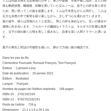
トムは問題を抱える思春期の少年で、暴力や薬物、学業不振に悩み、父との関
係も断絶状態。離婚後、距離を置いていた父ルノーは、息子との絆を取り戻す
ため、思い切ってこの旅を提案します。トムは不本意ながらも同行し、二人は
広大な自然の中で衝突を繰り返しながら、少しずつ心を通わせていきます。
旅の途中、彼らは現地の人々と交流し、馬との絆を深めながら、互いの過去や
感情に向き合います。フルカードの繊細なイラストは、キルギスの壮麗な風景
と、父子の揺れ動く心情を美しく描き出し、読者を深い人間ドラマへと誘いま
す。
親子の再生と対話の可能性を描いた、静かで力強い旅の物語です。
Dans les pas du fils
Clémentine Fourcade, Renaud François, Tom François
Éditeur ‏ : ‎ Calmann-Lévy
Date de publication ‏ : ‎ 20 janvier 2021
Édition ‏ : ‎ Illustrated
Langue ‏ : ‎ Français
Nombre de pages de l'édition imprimée ‏ : ‎ 168 pages
ISBN-10 ‏ : ‎ 270218216X
ISBN-13 ‏ : ‎ 9782702182161
Poids de l'article ‏ : ‎ 726 g
Dimensions ‏ : ‎ 21.1 x 1.6 x 28.1 cm