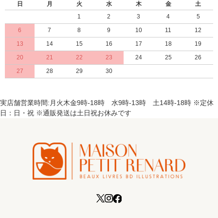
日
月
火
水
木
金
土
1
2
3
4
5
6
7
8
9
10
11
12
13
14
15
16
17
18
19
20
21
22
23
24
25
26
27
28
29
30
実店舗営業時間:月火木金9時-18時 水9時-13時 土14時-18時 ※定休
日：日・祝 ※通販発送は土日祝お休みです