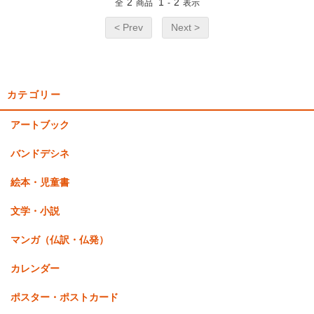
2
1
2
全
商品
-
表示
< Prev
Next >
カテゴリー
アートブック
バンドデシネ
絵本・児童書
文学・小説
マンガ（仏訳・仏発）
カレンダー
ポスター・ポストカード