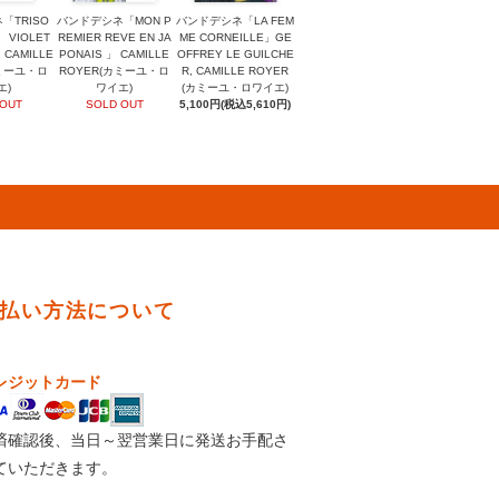
「TRISO
バンドデシネ「MON P
バンドデシネ「LA FEM
」 VIOLET
REMIER REVE EN JA
ME CORNEILLE」GE
 CAMILLE
PONAIS 」 CAMILLE
OFFREY LE GUILCHE
カミーユ・ロ
ROYER(カミーユ・ロ
R, CAMILLE ROYER
エ)
ワイエ)
(カミーユ・ロワイエ)
 OUT
SOLD OUT
5,100円(税込5,610円)
払い方法について
レジットカード
済確認後、当日～翌営業日に発送お手配さ
ていただきます。