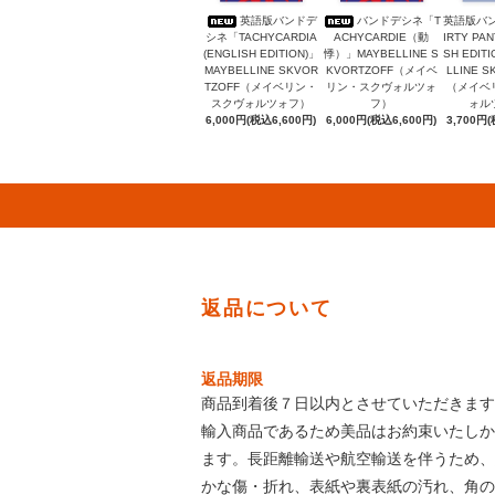
英語版バンドデ
バンドデシネ「T
英語版バ
シネ「TACHYCARDIA
ACHYCARDIE（動
IRTY PAN
(ENGLISH EDITION)」
悸）」MAYBELLINE S
SH EDIT
MAYBELLINE SKVOR
KVORTZOFF（メイベ
LLINE S
TZOFF（メイベリン・
リン・スクヴォルツォ
（メイベ
スクヴォルツォフ）
フ）
ォル
6,000円(税込6,600円)
6,000円(税込6,600円)
3,700円(
返品について
返品期限
商品到着後７日以内とさせていただきます
輸入商品であるため美品はお約束いたしか
ます。長距離輸送や航空輸送を伴うため、
かな傷・折れ、表紙や裏表紙の汚れ、角の