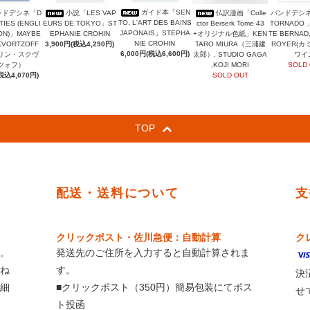
ガイド本「SEN
ンドデシネ「D
小説「LES VAP
仏訳漫画「Colle
バンドデシネ
TO, L'ART DES BAINS
TIES (ENGLI
EURS DE TOKYO」ST
ctor Berserk Tome 43
TORNADO 
JAPONAIS」STEPHA
ION)」MAYBE
EPHANIE CROHIN
+オリジナル色紙」KEN
TE BERNAD,
NIE CROHIN
KVORTZOFF
3,900円(税込4,290円)
TARO MIURA（三浦建
ROYER(
6,000円(税込6,600円)
リン・スクヴ
太郎）, STUDIO GAGA
ワイ
ツォフ）
,KOJI MORI
SOLD
税込4,070円)
SOLD OUT
TOP
配送・送料について
支
クリックポスト・佐川急便：自動計算
ク
。
発送先のご住所を入力すると自動計算されま
ね
す。
決
細
■クリックポスト（350円）簡易包装にてポス
せ
ト投函