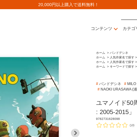
20,000円以上購入で送料無料！
コンテンツ
カテゴ
ホーム
>
バンドデシネ
ホーム
>
人気作家名で探す >
ホーム
>
人気作家名で探す >
ホーム
>
キーワードで探す >
#
バンドデシネ
#
MIL
#
NAOKI URASAWA 
ユマノイド50周
: 2005-2015」
9782731628098
0件