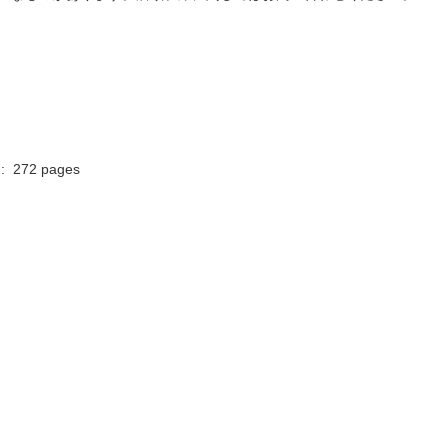
mbre de pages de l'édition imprimée ‏ : ‎ 272 pages