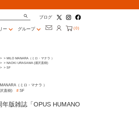
ブログ
(
0
)
リー
グループ
>
>
MILO MANARA（ミロ・マナラ ）
>
>
NAOKI URASAWA (浦沢直樹)
>
>
SF
O MANARA（ミロ・マナラ ）
(浦沢直樹)
#
SF
年版雑誌「OPUS HUMANO