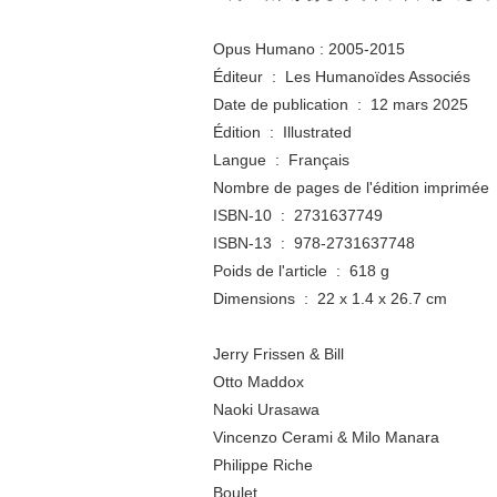
Opus Humano : 2005-2015
Éditeur ‏ : ‎ Les Humanoïdes Associés
Date de publication ‏ : ‎ 12 mars 2025
Édition ‏ : ‎ Illustrated
Langue ‏ : ‎ Français
No
ISBN-10 ‏ : ‎ 2731637749
ISBN-13 ‏ : ‎ 978-2731637748
Poids de l'article ‏ : ‎ 618 g
Dimensions ‏ : ‎ 22 x 1.4 x 26.7 cm
Jerry Frissen & Bill
Otto Maddox
Naoki Urasawa
Vincenzo Cerami & Milo Manara
Philippe Riche
Boulet