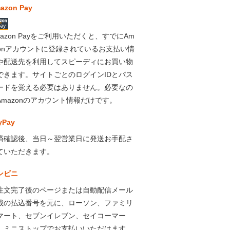
azon Pay
mazon Payをご利用いただくと、すでにAm
zonアカウントに登録されているお支払い情
や配送先を利用してスピーディにお買い物
できます。サイトごとのログインIDとパス
ードを覚える必要はありません。必要なの
Amazonのアカウント情報だけです。
yPay
済確認後、当日～翌営業日に発送お手配さ
ていただきます。
ンビニ
注文完了後のページまたは自動配信メール
載の払込番号を元に、ローソン、ファミリ
マート、セブンイレブン、セイコーマー
、ミニストップでお支払いいただけます。