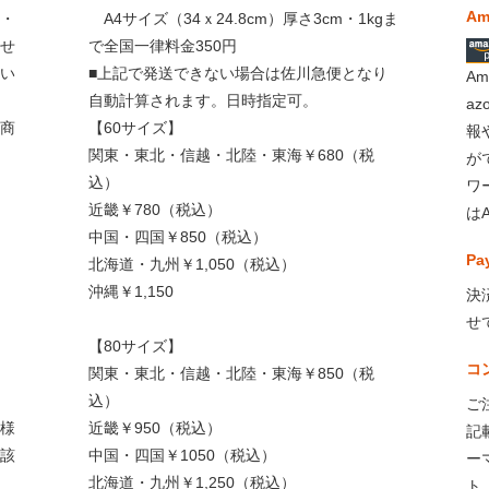
Am
・
A4サイズ（34ｘ24.8cm）厚さ3cm・1kgま
せ
で全国一律料金350円
い
■上記で発送できない場合は佐川急便となり
A
自動計算されます。日時指定可。
a
商
【60サイズ】
報
関東・東北・信越・北陸・東海￥680（税
が
込）
ワ
近畿￥780（税込）
は
中国・四国￥850（税込）
Pa
北海道・九州￥1,050（税込）
沖縄￥1,150
決
せ
【80サイズ】
コ
関東・東北・信越・北陸・東海￥850（税
込）
ご
様
近畿￥950（税込）
記
該
中国・四国￥1050（税込）
ー
北海道・九州￥1,250（税込）
ト