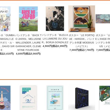
バンドデシネ「BLEU A
ネ「OUMBA
バンドデシネ「BACK T
ポスター「LE PORTIQ
ポスター「LE
LA LUMIERE DU JOU
」MAGALI LE
O JAPAN」MELUSINE
UE - HARZAK」バンド
E L'ANGE P
R」BORJA GONZALEZ
（マガリ・ル・
MALLENDER, LAURE
デシネ作家 MOEBIUS
ンドデシネ作家
4,900円(税込5,390円)
DAVID SIR
GARANCHER, CLEME
（メビウス）
US（メ
E
NTINE FOURCADE
7,000円(税込7,700円)
7,000円(税込
税込3,410円)
4,600円(税込5,060円)