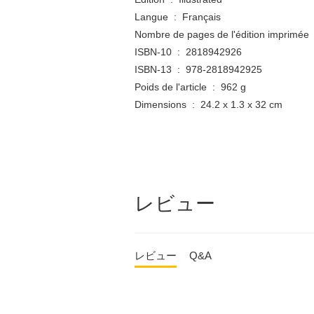
Langue ‏ : ‎ Français
No
ISBN-10 ‏ : ‎ 2818942926
ISBN-13 ‏ : ‎ 978-2818942925
Poids de l'article ‏ : ‎ 962 g
Dimensions ‏ : ‎ 24.2 x 1.3 x 32 cm
レビュー
レビュー
Q&A