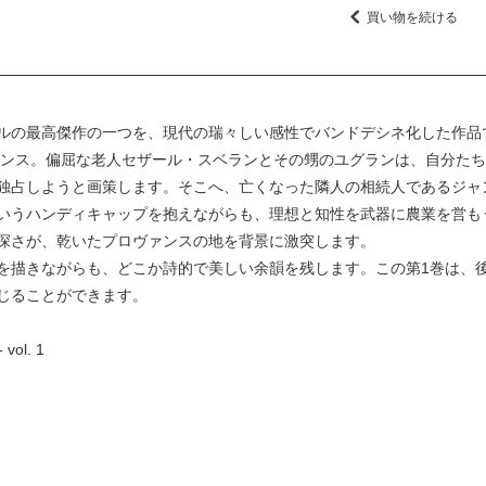
買い物を続ける
ルの最高傑作の一つを、現代の瑞々しい感性でバンドデシネ化した作品
ヴァンス。偏屈な老人セザール・スベランとその甥のユグランは、自分た
独占しようと画策します。そこへ、亡くなった隣人の相続人であるジャ
いうハンディキャップを抱えながらも、理想と知性を武器に農業を営も
深さが、乾いたプロヴァンスの地を背景に激突します。
を描きながらも、どこか詩的で美しい余韻を残します。この第1巻は、
じることができます。
 vol. 1