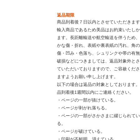
返品期限
商品到着後７日以内とさせていただきます
輸入商品であるため美品はお約束いたしか
ます。長距離輸送や航空輸送を伴うため、
かな傷・折れ、表紙や裏表紙の汚れ、角の
傷・凹み・色落ち、シュリンクや帯の有無
破損などにつきましては、返品対象外とさ
ていただいておりますので、ご容赦くださ
ますようお願い申し上げます。
以下の場合は返品の対象としております。
品到着後1週間以内にご連絡ください。
・ページの一部が抜けている。
・ページが剥がれ落ちる。
・ページの一部がさかさまに綴じられてい
る。
・ページが破けている。
・印刷が不鮮明、消えている。