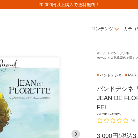
20,000円以上購入で送料無料！
コンテンツ
カテゴ
ホーム
>
バンドデシネ
ホーム
>
人気作家名で探す >
#
バンドデシネ
#
MAR
バンドデシネ「MA
JEAN DE FLO
FEL
9782818942925
0件
3,000円(税込3,