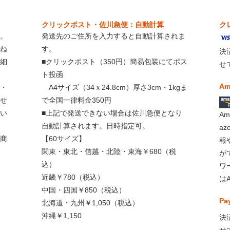
クリックポスト・佐川急便：自動計算
ク
。
発送先のご住所を入力すると自動計算されま
ね
す。
決
細
■クリックポスト（350円）簡易包装にてポス
せ
ト投函
Am
・
A4サイズ（34ｘ24.8cm）厚さ3cm・1kgま
せ
で全国一律料金350円
い
■上記で発送できない場合は佐川急便となり
A
自動計算されます。日時指定可。
a
商
【60サイズ】
報
関東・東北・信越・北陸・東海￥680（税
が
込）
ワ
近畿￥780（税込）
は
中国・四国￥850（税込）
Pa
北海道・九州￥1,050（税込）
沖縄￥1,150
決
せ