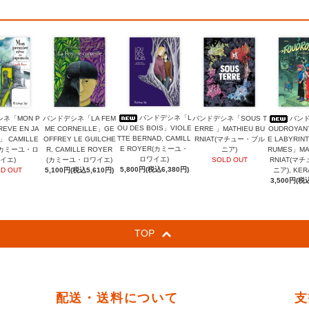
バンドデシネ「L
ネ「MON P
バンドデシネ「LA FEM
バンドデシネ「SOUS T
バン
OU DES BOIS」VIOLE
REVE EN JA
ME CORNEILLE」GE
ERRE 」MATHIEU BU
OUDROYANTS
TTE BERNAD, CAMILL
」 CAMILLE
OFFREY LE GUILCHE
RNIAT(マチュー・ブル
E LABYRINT
E ROYER(カミーユ・
(カミーユ・ロ
R, CAMILLE ROYER
ニア)
RUMES」MA
ロワイエ)
イエ)
(カミーユ・ロワイエ)
SOLD OUT
RNIAT(マ
5,800円(税込6,380円)
D OUT
5,100円(税込5,610円)
ニア), KE
3,500円(税込
TOP
配送・送料について
支