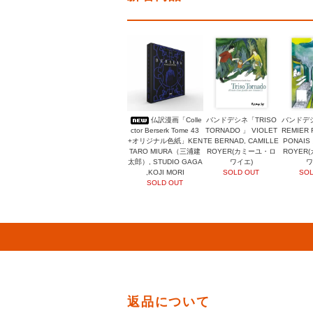
仏訳漫画「Colle
バンドデシネ「TRISO
バンドデシ
ctor Berserk Tome 43
TORNADO 」 VIOLET
REMIER 
+オリジナル色紙」KEN
TE BERNAD, CAMILLE
PONAIS 
TARO MIURA（三浦建
ROYER(カミーユ・ロ
ROYER
太郎）, STUDIO GAGA
ワイエ)
ワ
,KOJI MORI
SOLD OUT
SOL
SOLD OUT
返品について