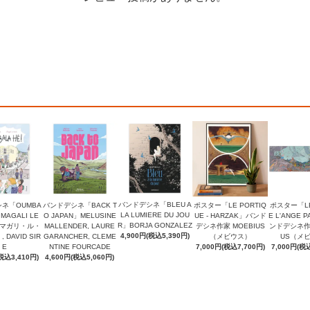
バンドデシネ「BLEU A
ネ「OUMBA
バンドデシネ「BACK T
ポスター「LE PORTIQ
ポスター「LE
LA LUMIERE DU JOU
」MAGALI LE
O JAPAN」MELUSINE
UE - HARZAK」バンド
E L'ANGE P
R」BORJA GONZALEZ
（マガリ・ル・
MALLENDER, LAURE
デシネ作家 MOEBIUS
ンドデシネ作家
4,900円(税込5,390円)
DAVID SIR
GARANCHER, CLEME
（メビウス）
US（メ
E
NTINE FOURCADE
7,000円(税込7,700円)
7,000円(税込
税込3,410円)
4,600円(税込5,060円)