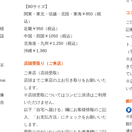
【80サイズ】
コ
関東・東北・信越・北陸・東海￥850（税
込）
ご
様
近畿￥950（税込）
記
該
中国・四国￥1050（税込）
ー
北海道・九州￥1,250（税込）
ト
沖縄￥1,380
（
※
店頭受取り（ご来店）
不
き
ご来店（店頭受取）
て
ai
店頭までご来店の上お引き取りをお願いいた
※
します。
い
像
※店頭受取についてはコンビニ決済はご利用
銀
合
いただけません。
以下「自宅へ届ける」欄にお客様情報のご記
※
入、「お支払方法」にチェックをお願いいた
銀
します。
通
受取りのだいたいのお日にちを備考欄にご記