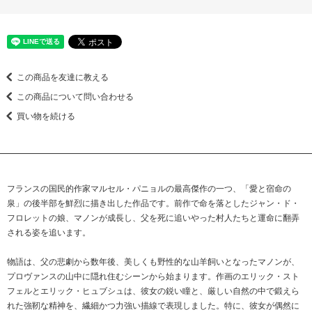
この商品を友達に教える
この商品について問い合わせる
買い物を続ける
フランスの国民的作家マルセル・パニョルの最高傑作の一つ、「愛と宿命の
泉」の後半部を鮮烈に描き出した作品です。前作で命を落としたジャン・ド・
フロレットの娘、マノンが成長し、父を死に追いやった村人たちと運命に翻弄
される姿を追います。
物語は、父の悲劇から数年後、美しくも野性的な山羊飼いとなったマノンが、
プロヴァンスの山中に隠れ住むシーンから始まります。作画のエリック・スト
フェルとエリック・ヒュブシュは、彼女の鋭い瞳と、厳しい自然の中で鍛えら
れた強靭な精神を、繊細かつ力強い描線で表現しました。特に、彼女が偶然に