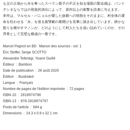
も父の土地から水を奪ったスベラン親子の不正を知る場面の緊迫感は、バンド
デシネならではの視覚的演出によって、原作以上の衝撃を読者に与えます。
本作は、マルセル・パニョルが愛した故郷への情熱をそのままに、村全体の運
命を狂わせる「水」を巡る復讐劇の幕開けを見事に描き出しています。静かな
怒りを燃やすマノンが、どのようにして村人たちを追い詰めていくのか、その
序章として完璧な構成の一冊です。
Marcel Pagnol en BD : Manon des sources - vol. 1
Éric Stoffel, Serge SCOTTO
Alexandre Tefenkgi, Yoann Guillé
Éditeur ‏ : ‎ Bamboo
Date de publication ‏ : ‎ 26 août 2020
Édition ‏ : ‎ Illustrated
Langue ‏ : ‎ Français
Nombre de pages de l'édition imprimée ‏ : ‎ 72 pages
ISBN-10 ‏ : ‎ 2818974798
ISBN-13 ‏ : ‎ 978-2818974797
Poids de l'article ‏ : ‎ 684 g
Dimensions ‏ : ‎ 24.3 x 0.9 x 32.1 cm