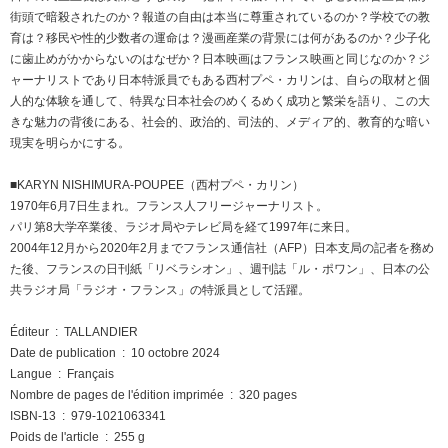
街頭で暗殺されたのか？報道の自由は本当に尊重されているのか？学校での教
育は？移民や性的少数者の運命は？漫画産業の背景には何があるのか？少子化
に歯止めがかからないのはなぜか？日本映画はフランス映画と同じなのか？ジ
ャーナリストであり日本特派員でもある西村プペ・カリンは、自らの取材と個
人的な体験を通して、特異な日本社会のめくるめく成功と繁栄を語り、この大
きな魅力の背後にある、社会的、政治的、司法的、メディア的、教育的な暗い
現実を明らかにする。
■KARYN NISHIMURA-POUPEE（西村プペ・カリン）
1970年6月7日生まれ。フランス人フリージャーナリスト。
パリ第8大学卒業後、ラジオ局やテレビ局を経て1997年に来日。
2004年12月から2020年2月までフランス通信社（AFP）日本支局の記者を務め
た後、フランスの日刊紙「リベラシオン」、週刊誌「ル・ポワン」、日本の公
共ラジオ局「ラジオ・フランス」の特派員として活躍。
Éditeur ‏ : ‎ TALLANDIER
Date de publication ‏ : ‎ 10 octobre 2024
Langue ‏ : ‎ Français
Nombre de pages de l'édition imprimée ‏ : ‎ 320 pages
ISBN-13 ‏ : ‎ 979-1021063341
Poids de l'article ‏ : ‎ 255 g