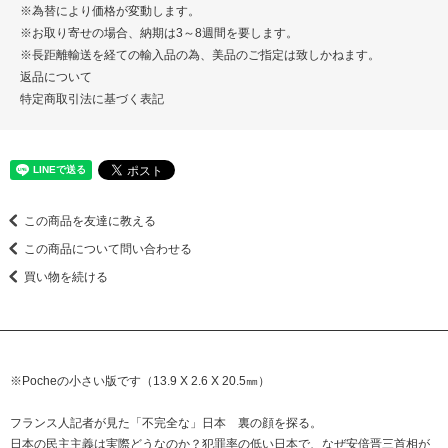
※為替により価格が変動します。
※お取り寄せの場合、納期は3～8週間を要します。
※長距離輸送を経ての輸入品の為、美品のご指定は致しかねます。
返品について
特定商取引法に基づく表記
この商品を友達に教える
この商品について問い合わせる
買い物を続ける
※Pocheの小さい版です（13.9 X 2.6 X 20.5㎜）
フランス人記者が見た「不完全な」日本 裏の顔を探る。
日本の民主主義は実際どうなのか？犯罪率の低い日本で、なぜ安倍晋三首相が