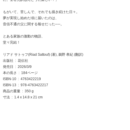
もがいて、苦しんで、それでも描き続けた日々。
夢が実現し始めた頃に届いたのは、
音信不通の父に関する報せだった──。
とある家族の激動の物語、
堂々完結！
リアド サトゥフ(Riad Sattouf) (著), 鵜野 孝紀 (翻訳)
出版社 ‏ : ‎ 花伝社
発売日 ‏ : ‎ 2026/3/9
本の長さ ‏ : ‎ 184ページ
ISBN-10 ‏ : ‎ 4763422219
ISBN-13 ‏ : ‎ 978-4763422217
商品の重量 ‏ : ‎ 350 g
寸法 ‏ : ‎ 1.4 x 14.8 x 21 cm