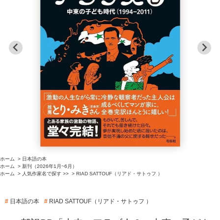
ホーム
>
日本語の本
ホーム
>
新刊（2026年1月~6月）
ホーム
>
人気作家名で探す >>
>
RIAD SATTOUF（リアド・サトゥフ ）
#
日本語の本
#
RIAD SATTOUF（リアド・サトゥフ ）