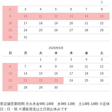
1
2
3
4
5
6
7
8
9
10
11
12
13
14
15
16
17
18
19
20
21
22
23
24
25
26
27
28
29
30
31
2026年9月
日
月
火
水
木
金
土
1
2
3
4
5
6
7
8
9
10
11
12
13
14
15
16
17
18
19
20
21
22
23
24
25
26
27
28
29
30
実店舗営業時間:月火木金9時-18時 水9時-13時 土14時-18時 ※定休
日：日・祝 ※通販発送は土日祝お休みです