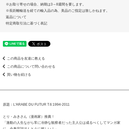
※お取り寄せの場合、納期は3～8週間を要します。
※長距離輸送を経ての輸入品の為、美品のご指定は致しかねます。
返品について
特定商取引法に基づく表記
この商品を友達に教える
この商品について問い合わせる
買い物を続ける
原題：L'ARABE DU FUTUR T.6:1994-2011
とり・みきさん（漫画家）推薦！
「激動の人生ながら常に冷静な観察者だった主人公は成るべくしてマンガ家
に。全巻完訳ほんとうに嬉しい！」