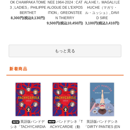
NEE 1964-2024 : CAT
OK CHAMPAKA TOME
ALA HE !」MAGALI LE
ALOGUE DE L'EXPOS
3 ; LADIES」PHILIPPE
HUCHE（マガリ・
ITION」GREONSTEE
BERTHET
ル・ユッシュ）, DAVI
N THIERRY
8,300円(税込9,130円)
D SIRE
9,500円(税込10,450円)
3,100円(税込3,410円)
もっと見る
新着商品
バンドデシネ「T
英語版バンドデ
英語版バンドデシネ
ACHYCARDIE（動
シネ「TACHYCARDIA
「DIRTY PANTIES (EN