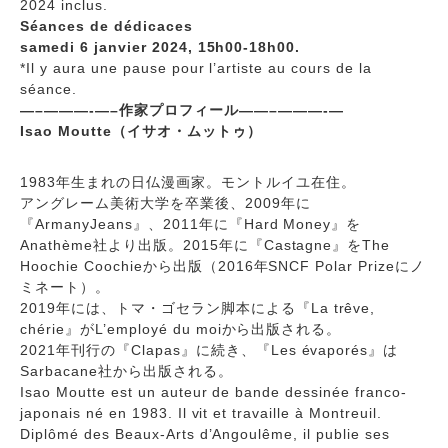
2024 inclus.
Séances de dédicaces
samedi 6 janvier 2024, 15h00-18h00.
*Il y aura une pause pour l’artiste au cours de la
séance.
—–
———-
—–作家プロフィール——–
———-
—
Isao Moutte（イサオ・ムットゥ）
1983年生まれの日仏漫画家。モントルイユ在住。
アングレーム美術大学を卒業後、2009年に
『ArmanyJeans』、2011年に『Hard Money』を
Anathème社より出版。2015年に『Castagne』をThe
Hoochie Coochieから出版（2016年SNCF Polar Prizeにノ
ミネート）。
2019年には、トマ・ゴセラン脚本による『La trêve,
chérie』がL’employé du moiから出版される。
2021年刊行の『Clapas』に続き、『Les évaporés』は
Sarbacane社から出版される。
Isao Moutte est un auteur de bande dessinée franco-
japonais né en 1983. Il vit et travaille à Montreuil.
Diplômé des Beaux-Arts d’Angoulême, il publie ses