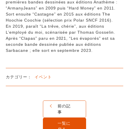
premières bandes dessinées aux éditions Anathème :
“ArmanyJeans” en 2009 puis “Hard Money” en 2011.
Sort ensuite “Castagne” en 2015 aux éditions The
Hoochie Coochie (sélection prix Polar SNCF 2016).
En 2019, paraît “La trêve, chérie”, aux éditions
L’employé du moi, scénarisée par Thomas Gosselin.
Après “Clapas” paru en 2021, “Les évaporés” est sa
seconde bande dessinée publiée aux éditions
Sarbacane ; elle sort en septembre 2023.
イベント
前の記
事
一覧に