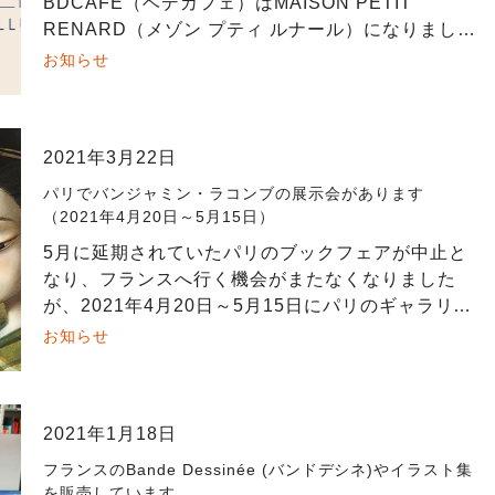
BDCAFE（ベデカフェ）はMAISON PETIT
RENARD（メゾン プティ ルナール）になりまし
た。 BDCAFE（ベデカフェ）は、いつかBD（バン
お知らせ
ドデシネ）のカフェが […]
2021年3月22日
パリでバンジャミン・ラコンブの展示会があります
（2021年4月20日～5月15日）
5月に延期されていたパリのブックフェアが中止と
なり、フランスへ行く機会がまたなくなりました
が、2021年4月20日～5月15日にパリのギャラリー
“Galerie Daniel Maghen” で Benjamin La […]
お知らせ
2021年1月18日
フランスのBande Dessinée (バンドデシネ)やイラスト集
を販売しています