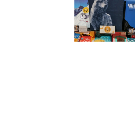
投
稿
の
ペ
ー
ジ
送
り