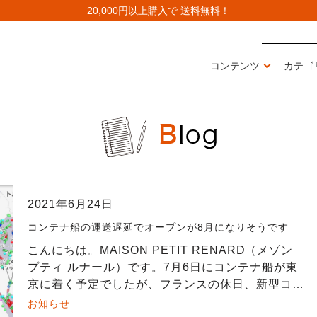
20,000円以上購入で 送料無料！
コンテンツ
カテゴ
2021年6月24日
コンテナ船の運送遅延でオープンが8月になりそうです
こんにちは。MAISON PETIT RENARD（メゾン
プティ ルナール）です。7月6日にコンテナ船が東
京に着く予定でしたが、フランスの休日、新型コロ
ナによる港湾混雑に伴う船の滞留により7月末~8月
お知らせ