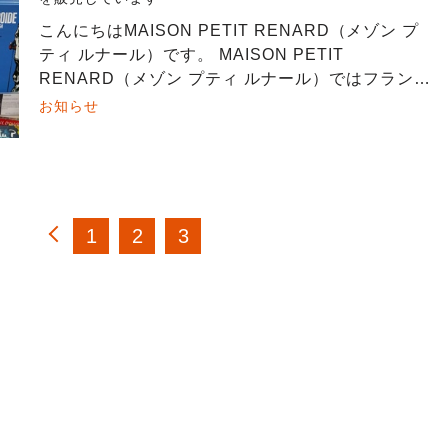
こんにちはMAISON PETIT RENARD（メゾン プ
ティ ルナール）です。 MAISON PETIT
RENARD（メゾン プティ ルナール）ではフランス
の漫画「Bande Dessinée (バンドデシネ)」や […]
お知らせ
1
2
3