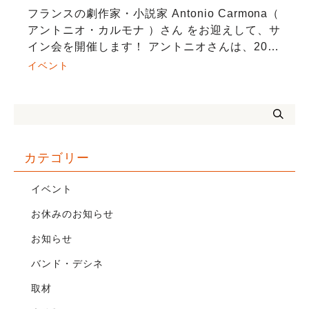
フランスの劇作家・小説家 Antonio Carmona（
アントニオ・カルモナ ）さん をお迎えして、サ
イン会を開催します！ アントニオさんは、2022
年に京都で執筆をはじめた第一長編小説『On
イベント
ne dit pas […]
カテゴリー
イベント
お休みのお知らせ
お知らせ
バンド・デシネ
取材