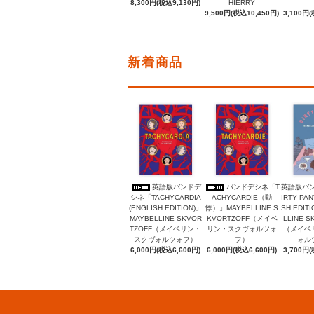
8,300円(税込9,130円)
HIERRY
9,500円(税込10,450円)
3,100円(
新着商品
英語版バンドデ
バンドデシネ「T
英語版バ
シネ「TACHYCARDIA
ACHYCARDIE（動
IRTY PAN
(ENGLISH EDITION)」
悸）」MAYBELLINE S
SH EDIT
MAYBELLINE SKVOR
KVORTZOFF（メイベ
LLINE S
TZOFF（メイベリン・
リン・スクヴォルツォ
（メイベ
スクヴォルツォフ）
フ）
ォル
6,000円(税込6,600円)
6,000円(税込6,600円)
3,700円(