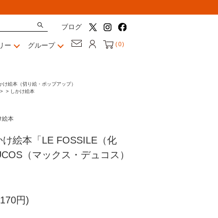
ブログ
(
0
)
リー
グループ
かけ絵本（切り絵・ポップアップ）
>
>
しかけ絵本
け絵本
絵本「LE FOSSILE（化
DUCOS（マックス・デュコス）
170円)