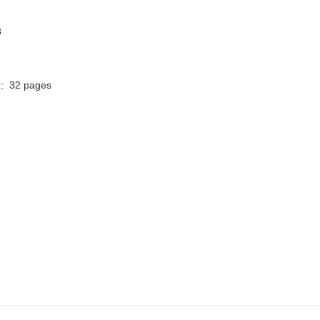
8
mbre de pages de l'édition imprimée ‏ : ‎ 32 pages