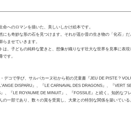
生命へのロマンを描いた、美しいしかけ絵本です。
然にも奇妙な形の石を見つけます。それが遥か昔の生き物の「化石」だ
膨らませていきます。
トは、子どもの純粋な驚きと、想像が織りなす壮大な世界を見事に表現
冊です。
デコで学び、サルバカーヌ社から初の児童書『JEU DE PISTE ? VOL
DISPARU』、『LE CARNAVAL DES DRAGONS』、『VERT SECR
E FOIS』、『LE ROYAUME DE MINUIT』、『FOSSILE』と続
んの一部であり、数々の賞を受賞し、大衆との特別な関係を築いている