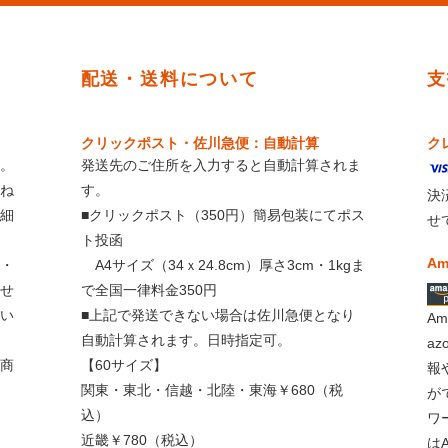
配送・送料について
支
クリックポスト・佐川急便：自動計算
ク
。
発送先のご住所を入力すると自動計算されま
ね
す。
決
細
■クリックポスト（350円）簡易包装にてポス
せ
ト投函
Am
・
A4サイズ（34ｘ24.8cm）厚さ3cm・1kgま
せ
で全国一律料金350円
い
■上記で発送できない場合は佐川急便となり
A
自動計算されます。日時指定可。
a
商
【60サイズ】
報
関東・東北・信越・北陸・東海￥680（税
が
込）
ワ
近畿￥780（税込）
は