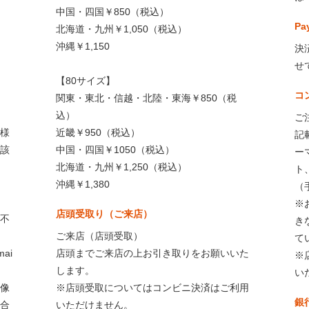
中国・四国￥850（税込）
Pa
北海道・九州￥1,050（税込）
沖縄￥1,150
決
せ
【80サイズ】
コ
関東・東北・信越・北陸・東海￥850（税
込）
ご
様
近畿￥950（税込）
記
該
中国・四国￥1050（税込）
ー
北海道・九州￥1,250（税込）
ト
沖縄￥1,380
（
※
店頭受取り（ご来店）
不
き
ご来店（店頭受取）
て
ai
店頭までご来店の上お引き取りをお願いいた
※
します。
い
像
※店頭受取についてはコンビニ決済はご利用
銀
合
いただけません。