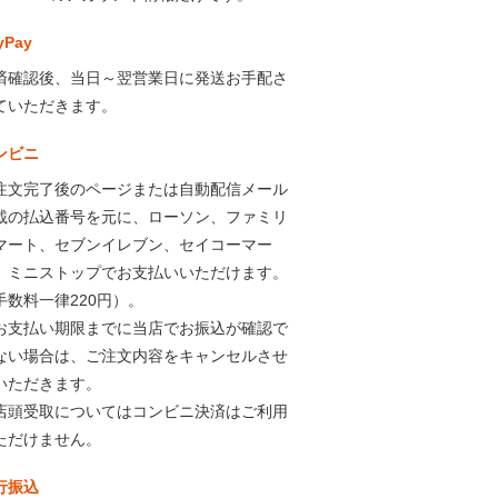
yPay
済確認後、当日～翌営業日に発送お手配さ
ていただきます。
ンビニ
注文完了後のページまたは自動配信メール
載の払込番号を元に、ローソン、ファミリ
マート、セブンイレブン、セイコーマー
、ミニストップでお支払いいただけます。
手数料一律220円）。
お支払い期限までに当店でお振込が確認で
ない場合は、ご注文内容をキャンセルさせ
いただきます。
店頭受取についてはコンビニ決済はご利用
ただけません。
行振込