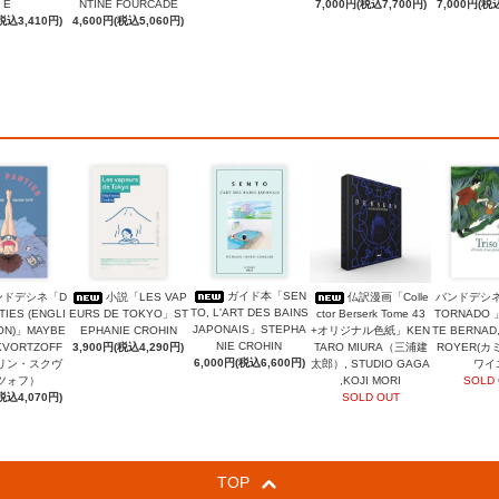
E
NTINE FOURCADE
7,000円(税込7,700円)
7,000円(税込
税込3,410円)
4,600円(税込5,060円)
ガイド本「SEN
ンドデシネ「D
小説「LES VAP
仏訳漫画「Colle
バンドデシネ
TO, L'ART DES BAINS
TIES (ENGLI
EURS DE TOKYO」ST
ctor Berserk Tome 43
TORNADO 
JAPONAIS」STEPHA
ION)」MAYBE
EPHANIE CROHIN
+オリジナル色紙」KEN
TE BERNAD,
NIE CROHIN
KVORTZOFF
3,900円(税込4,290円)
TARO MIURA（三浦建
ROYER(
6,000円(税込6,600円)
リン・スクヴ
太郎）, STUDIO GAGA
ワイ
ツォフ）
,KOJI MORI
SOLD
税込4,070円)
SOLD OUT
TOP