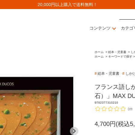
20,000円以上購入で送料無料！
コンテンツ
カテゴ
ホーム
>
絵本・児童書
>
し
ホーム
>
キーワードで探す >
#
絵本・児童書
#
しか
フランス語しかけ
石）」MAX 
9782377310210
0件
4,700円(税込5,