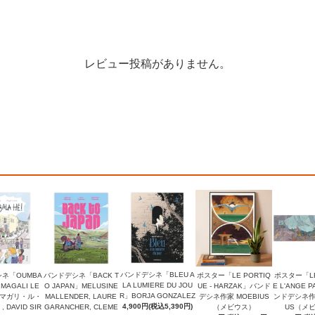
レビュー投稿がありません。
バンドデシネ「BLEU A
ネ「OUMBA
バンドデシネ「BACK T
ポスター「LE PORTIQ
ポスター「LE
LA LUMIERE DU JOU
」MAGALI LE
O JAPAN」MELUSINE
UE - HARZAK」バンド
E L'ANGE P
R」BORJA GONZALEZ
（マガリ・ル・
MALLENDER, LAURE
デシネ作家 MOEBIUS
ンドデシネ作家
4,900円(税込5,390円)
DAVID SIR
GARANCHER, CLEME
（メビウス）
US（メ