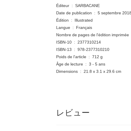
Éditeur ‏ : ‎ SARBACANE
Date de publication ‏ : ‎ 5 septembre 201
Édition ‏ : ‎ Illustrated
Langue ‏ : ‎ Français
No
ISBN-10 ‏ : ‎ 2377310214
ISBN-13 ‏ : ‎ 978-2377310210
Poids de l'article ‏ : ‎ 712 g
Âge de lecture ‏ : ‎ 3 - 5 ans
Dimensions ‏ : ‎ 21.8 x 3.1 x 29.6 cm
レビュー