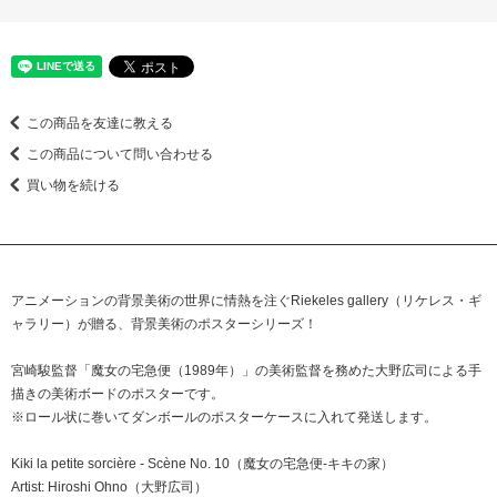
この商品を友達に教える
この商品について問い合わせる
買い物を続ける
アニメーションの背景美術の世界に情熱を注ぐRiekeles gallery（リケレス・ギ
ャラリー）が贈る、背景美術のポスターシリーズ！
宮崎駿監督「魔女の宅急便（1989年）」の美術監督を務めた大野広司による手
描きの美術ボードのポスターです。
※ロール状に巻いてダンボールのポスターケースに入れて発送します。
Kiki la petite sorcière - Scène No. 10（魔女の宅急便-キキの家）
Artist: Hiroshi Ohno（大野広司）