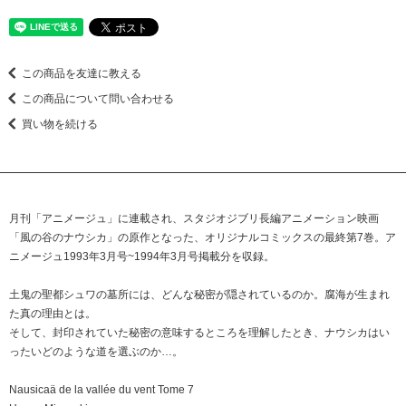
この商品を友達に教える
この商品について問い合わせる
買い物を続ける
月刊「アニメージュ」に連載され、スタジオジブリ長編アニメーション映画
「風の谷のナウシカ」の原作となった、オリジナルコミックスの最終第7巻。ア
ニメージュ1993年3月号~1994年3月号掲載分を収録。
土鬼の聖都シュワの墓所には、どんな秘密が隠されているのか。腐海が生まれ
た真の理由とは。
そして、封印されていた秘密の意味するところを理解したとき、ナウシカはい
ったいどのような道を選ぶのか…。
Nausicaä de la vallée du vent Tome 7