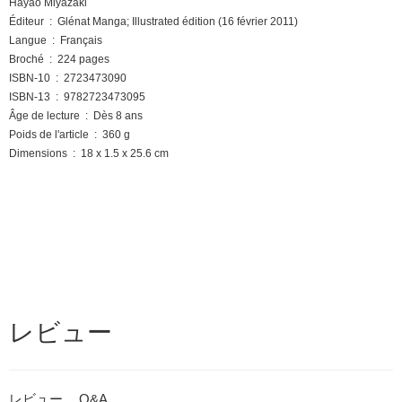
Hayao Miyazaki
Éditeur ‏ : ‎ Glénat Manga; Illustrated édition (16 février 2011)
Langue ‏ : ‎ Français
Broché ‏ : ‎ 224 pages
ISBN-10 ‏ : ‎ 2723473090
ISBN-13 ‏ : ‎ 9782723473095
Âge de lecture ‏ : ‎ Dès 8 ans
Poids de l'article ‏ : ‎ 360 g
Dimensions ‏ : ‎ 18 x 1.5 x 25.6 cm
レビュー
レビュー
Q&A