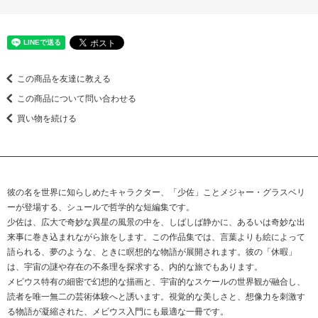
この商品を友達に教える
この商品について問い合わせる
買い物を続ける
彼の名を世界に知らしめたキャラクター、「少佐」ことメジャー・グラスベリ
ーが登場する、シュールで哲学的な短編集です。
少佐は、広大で奇妙な異星の風景の中を、しばしば静かに、あるいは奇妙な出
来事に巻き込まれながら旅をします。この作品集では、言葉よりも絵によって
語られる、夢のような、ときに瞑想的な物語が展開されます。彼の「休暇」
は、宇宙の謎や存在の不条理を探求する、内的な旅でもあります。
メビウス特有の細密で幻想的な描画と、宇宙的なスケールの世界観が融合し、
読者を唯一無二の芸術体験へと誘います。視覚的な美しさと、想像力を刺激す
る物語が凝縮された、メビウス入門にも最適な一冊です。