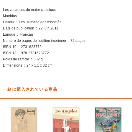
Les vacances du major classique
Moebius
Éditeur ‏ : ‎ Les Humanoïdes Associés
Date de publication ‏ : ‎ 22 juin 2011
Langue ‏ : ‎ Français
Nombre de pages de l'édition imprimée ‏ : ‎ 72 pages
ISBN-10 ‏ : ‎ 2731623772
ISBN-13 ‏ : ‎ 978-2731623772
Poids de l'article ‏ : ‎ 682 g
Dimensions ‏ : ‎ 24 x 1.1 x 32 cm
一緒に購入されている商品