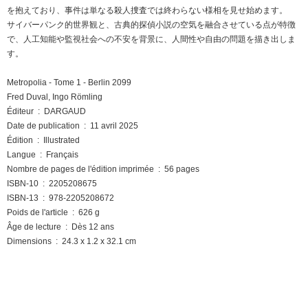
を抱えており、事件は単なる殺人捜査では終わらない様相を見せ始めます。
サイバーパンク的世界観と、古典的探偵小説の空気を融合させている点が特徴
で、人工知能や監視社会への不安を背景に、人間性や自由の問題を描き出しま
す。
Metropolia - Tome 1 - Berlin 2099
Fred Duval, Ingo Römling
Éditeur ‏ : ‎ DARGAUD
Date de publication ‏ : ‎ 11 avril 2025
Édition ‏ : ‎ Illustrated
Langue ‏ : ‎ Français
Nombre de pages de l'édition imprimée ‏ : ‎ 56 pages
ISBN-10 ‏ : ‎ 2205208675
ISBN-13 ‏ : ‎ 978-2205208672
Poids de l'article ‏ : ‎ 626 g
Âge de lecture ‏ : ‎ Dès 12 ans
Dimensions ‏ : ‎ 24.3 x 1.2 x 32.1 cm