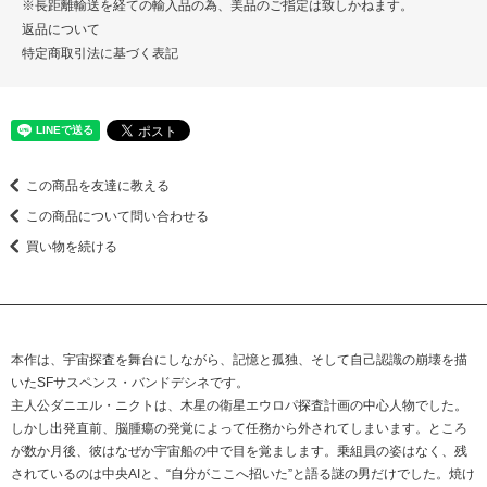
※長距離輸送を経ての輸入品の為、美品のご指定は致しかねます。
返品について
特定商取引法に基づく表記
この商品を友達に教える
この商品について問い合わせる
買い物を続ける
本作は、宇宙探査を舞台にしながら、記憶と孤独、そして自己認識の崩壊を描
いたSFサスペンス・バンドデシネです。
主人公ダニエル・ニクトは、木星の衛星エウロパ探査計画の中心人物でした。
しかし出発直前、脳腫瘍の発覚によって任務から外されてしまいます。ところ
が数か月後、彼はなぜか宇宙船の中で目を覚まします。乗組員の姿はなく、残
されているのは中央AIと、“自分がここへ招いた”と語る謎の男だけでした。焼け