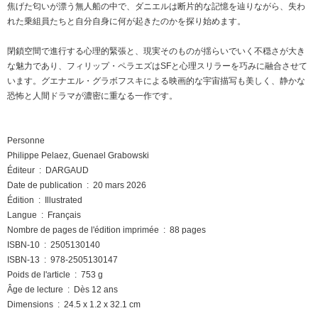
焦げた匂いが漂う無人船の中で、ダニエルは断片的な記憶を辿りながら、失わ
れた乗組員たちと自分自身に何が起きたのかを探り始めます。
閉鎖空間で進行する心理的緊張と、現実そのものが揺らいでいく不穏さが大き
な魅力であり、フィリップ・ペラエズはSFと心理スリラーを巧みに融合させて
います。グエナエル・グラボフスキによる映画的な宇宙描写も美しく、静かな
恐怖と人間ドラマが濃密に重なる一作です。
Personne
Philippe Pelaez, Guenael Grabowski
Éditeur ‏ : ‎ DARGAUD
Date de publication ‏ : ‎ 20 mars 2026
Édition ‏ : ‎ Illustrated
Langue ‏ : ‎ Français
Nombre de pages de l'édition imprimée ‏ : ‎ 88 pages
ISBN-10 ‏ : ‎ 2505130140
ISBN-13 ‏ : ‎ 978-2505130147
Poids de l'article ‏ : ‎ 753 g
Âge de lecture ‏ : ‎ Dès 12 ans
Dimensions ‏ : ‎ 24.5 x 1.2 x 32.1 cm