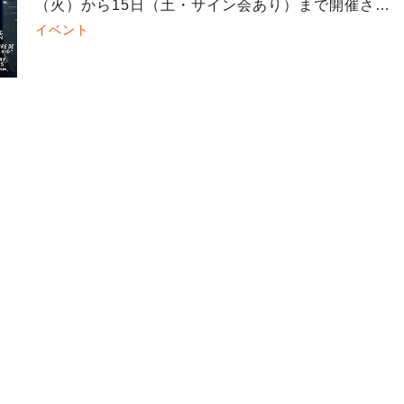
（火）から15日（土・サイン会あり）まで開催され
ます。東京での3ヶ月間、日常生活からインスピレ
イベント
ーションを得て描いたバンドデ […]