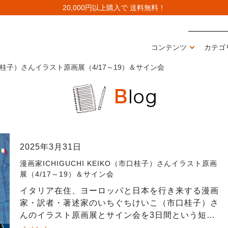
20,000円以上購入で 送料無料！
コンテンツ
カテゴ
（市口桂子）さんイラスト原画展（4/17～19）＆サイン会
2025年3月31日
漫画家ICHIGUCHI KEIKO（市口桂子）さんイラスト原画
展（4/17～19）＆サイン会
イタリア在住、ヨーロッパと日本を行き来する漫画
家・訳者・著述家のいちぐちけいこ（市口桂子）さ
んのイラスト原画展とサイン会を3日間という短い
期間ですが行いますので、是非お越しください