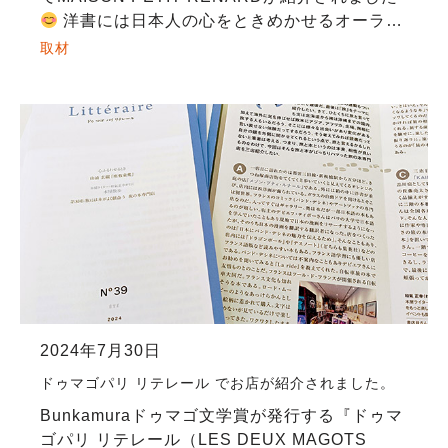
洋書には日本人の心をときめかせるオーラが
ある… そうであったら嬉しいな。当日はスイス
取材
のバンドデシネ作家ヴァミーユさん […]
2024年7月30日
ドゥマゴパリ リテレール でお店が紹介されました。
Bunkamuraドゥマゴ文学賞が発行する『ドゥマ
ゴパリ リテレール（LES DEUX MAGOTS