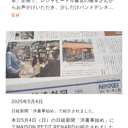
本」企画で、レシャピートル書店の榎本さんか
らお声がけいただき、少しだけバンドデシネを
ご紹介させていただきました。 同じ本に関わる
取材
仕事をしている榎本さんとは、本屋を始めたき
っかけや […]
2025年5月4日
日経新聞「洋書事始め」で紹介されました。
本日5月4日（日）の日経新聞「洋書事始め」に
てMAISON PETIT RENARDが紹介されました