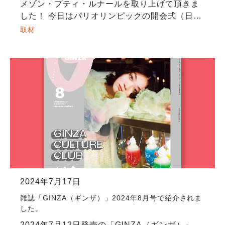
メゾン・プティ・ルナールを取り上げて頂きま
した！ 今日はパリオリンピックの開会式（日本
時間だと27日の夜中ですが…）。フランスの文
取材
化の一つであるバンドデシネを皆様に知っても
らえた […]
2024年7月17日
雑誌「GINZA（ギンザ）」2024年8月号で紹介されま
した。
2024年7月12日発売の「GINZA（ギンザ）」