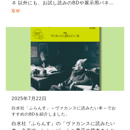
ネ 以外にも、お試し読みのBDや展示用パネル
のダンボールだらけとなっていますが、準備は
取材
着々と進んでいます！大人から子供まで楽しめ
[…]
2025年7月22日
白水社「ふらんす」～ヴァカンスに読みたい本～でお
すすめのBDを紹介しました。
白水社『ふらんす』の「ヴァカンスに読みたい