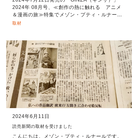
2024年 08月号、≪創作の熱に触れる アニメ
＆漫画の旅≫特集でメゾン・プティ・ルナール
が紹介されました。GINZA（ギンザ）読者さん
取材
に気に入って頂けそうなバンドデシネ […]
2024年6月11日
読売新聞の取材を受けました
こんにちは。メゾン・プティ・ルナールです。