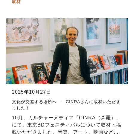
て準備を進めてきた本フェスティバル。記事で
取材
はその想いや、イベントの見どころについても
触れて […]
2025年10月27日
文化が交差する場所へ——CINRAさんに取材いただき
ました！
10月、カルチャーメディア「CINRA（森羅）」
にて、東京BDフェスティバルについて取材・掲
載いただきました。音楽、アート、映画など、