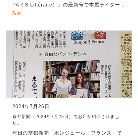
PARIS Littéraire）』の最新号で本屋ライターの
和氣正幸さんによる≪本屋散歩≫特集で
取材
MAISON PETI […]
2024年7月26日
京都新聞（2024年7月25日）でお店が紹介されまし
た。
昨日の京都新聞「ボンジュール！フランス」で