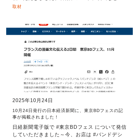
さまざまな芸術文化を背景に持つCINRAさん
取材
が、バンドデシネの豊かさやフェスティバルの
[…]
2025年10月24日
10月24日発行の日本経済新聞に、東京BDフェスの記
事が掲載されました！
日経新聞電子版で #東京BDフェス について発信
していただきました～今、お店は #バンドデシ