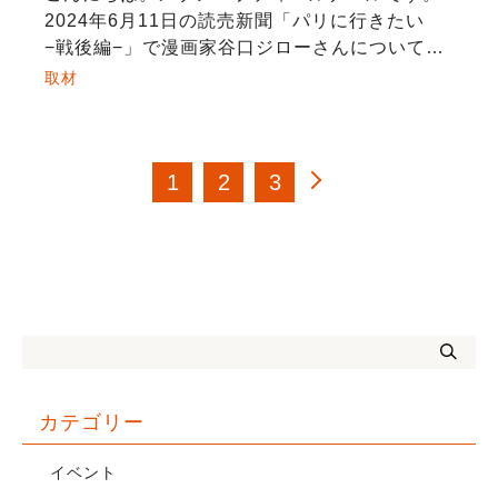
2024年6月11日の読売新聞「パリに行きたい
−戦後編−」で漫画家谷口ジローさんについて取
材を受けました。 ［パリに行きたい 戦後編］
取材
＜４＞谷口ジローの静寂 精緻な作画・構図
漫 […]
投
1
2
3
稿
の
ペ
ー
ジ
送
り
カテゴリー
イベント