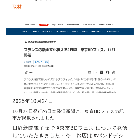
さまざまな芸術文化を背景に持つCINRAさん
取材
が、バンドデシネの豊かさやフェスティバルの
[…]
2025年10月24日
10月24日発行の日本経済新聞に、東京BDフェスの記
事が掲載されました！
日経新聞電子版で #東京BDフェス について発信
していただきました～今、お店は #バンドデシ