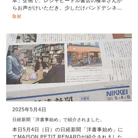
本」企画で、レシャピートル書店の榎本さんか
らお声がけいただき、少しだけバンドデシネを
ご紹介させていただきました。 同じ本に関わる
取材
仕事をしている榎本さんとは、本屋を始めたき
っかけや […]
2025年5月4日
日経新聞「洋書事始め」で紹介されました。
本日5月4日（日）の日経新聞「洋書事始め」に
てMAISON PETIT RENARDが紹介されました