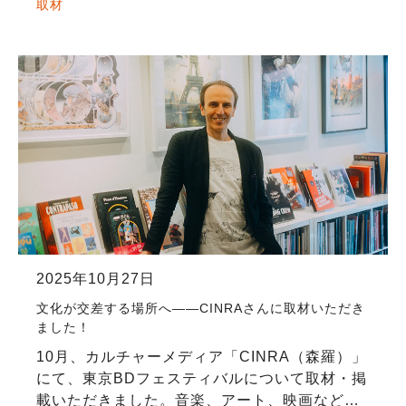
て準備を進めてきた本フェスティバル。記事で
取材
はその想いや、イベントの見どころについても
触れて […]
2025年10月27日
文化が交差する場所へ——CINRAさんに取材いただき
ました！
10月、カルチャーメディア「CINRA（森羅）」
にて、東京BDフェスティバルについて取材・掲
載いただきました。音楽、アート、映画など、