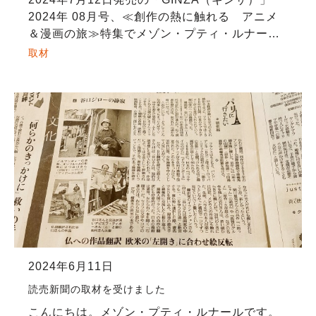
2024年 08月号、≪創作の熱に触れる アニメ
＆漫画の旅≫特集でメゾン・プティ・ルナール
が紹介されました。GINZA（ギンザ）読者さん
取材
に気に入って頂けそうなバンドデシネ […]
2024年6月11日
読売新聞の取材を受けました
こんにちは。メゾン・プティ・ルナールです。