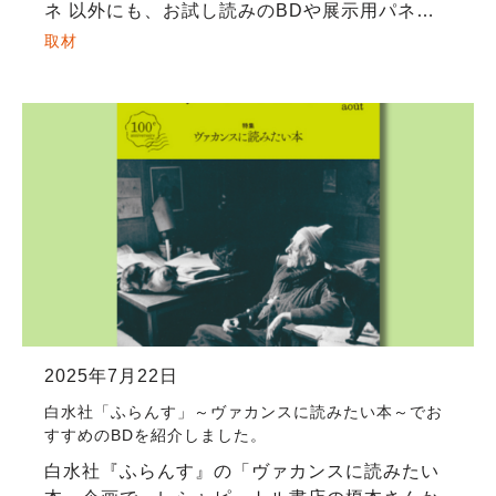
ネ 以外にも、お試し読みのBDや展示用パネル
のダンボールだらけとなっていますが、準備は
取材
着々と進んでいます！大人から子供まで楽しめ
[…]
2025年7月22日
白水社「ふらんす」～ヴァカンスに読みたい本～でお
すすめのBDを紹介しました。
白水社『ふらんす』の「ヴァカンスに読みたい