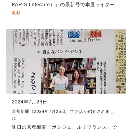
PARIS Littéraire）』の最新号で本屋ライターの
和氣正幸さんによる≪本屋散歩≫特集で
取材
MAISON PETI […]
2024年7月26日
京都新聞（2024年7月25日）でお店が紹介されまし
た。
昨日の京都新聞「ボンジュール！フランス」で