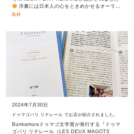
洋書には日本人の心をときめかせるオーラが
ある… そうであったら嬉しいな。当日はスイス
取材
のバンドデシネ作家ヴァミーユさん […]
2024年7月30日
ドゥマゴパリ リテレール でお店が紹介されました。
Bunkamuraドゥマゴ文学賞が発行する『ドゥマ
ゴパリ リテレール（LES DEUX MAGOTS