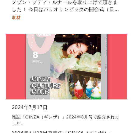
メゾン・プティ・ルナールを取り上げて頂きま
した！ 今日はパリオリンピックの開会式（日本
時間だと27日の夜中ですが…）。フランスの文
取材
化の一つであるバンドデシネを皆様に知っても
らえた […]
2024年7月17日
雑誌「GINZA（ギンザ）」2024年8月号で紹介されま
した。
2024年7月12日発売の「GINZA（ギンザ）」