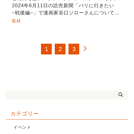
2024年6月11日の読売新聞「パリに行きたい
−戦後編−」で漫画家谷口ジローさんについて取
材を受けました。 ［パリに行きたい 戦後編］
取材
＜４＞谷口ジローの静寂 精緻な作画・構図
漫 […]
投
1
2
3
稿
の
ペ
ー
ジ
送
り
カテゴリー
イベント