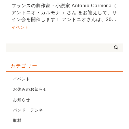
フランスの劇作家・小説家 Antonio Carmona（
アントニオ・カルモナ ）さん をお迎えして、サ
イン会を開催します！ アントニオさんは、2022
年に京都で執筆をはじめた第一長編小説『On
イベント
ne dit pas […]
カテゴリー
イベント
お休みのお知らせ
お知らせ
バンド・デシネ
取材