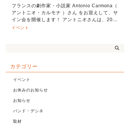
フランスの劇作家・小説家 Antonio Carmona（
アントニオ・カルモナ ）さん をお迎えして、サ
イン会を開催します！ アントニオさんは、2022
年に京都で執筆をはじめた第一長編小説『On
イベント
ne dit pas […]
カテゴリー
イベント
お休みのお知らせ
お知らせ
バンド・デシネ
取材