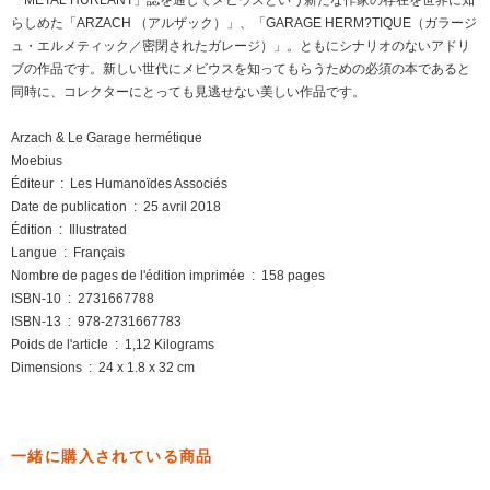
「METAL HURLANT」誌を通してメビウスという新たな作家の存在を世界に知
らしめた「ARZACH （アルザック）」、「GARAGE HERM?TIQUE（ガラージ
ュ・エルメティック／密閉されたガレージ）」。ともにシナリオのないアドリ
ブの作品です。新しい世代にメビウスを知ってもらうための必須の本であると
同時に、コレクターにとっても見逃せない美しい作品です。
Arzach & Le Garage hermétique
Moebius
Éditeur ‏ : ‎ Les Humanoïdes Associés
Date de publication ‏ : ‎ 25 avril 2018
Édition ‏ : ‎ Illustrated
Langue ‏ : ‎ Français
Nombre de pages de l'édition imprimée ‏ : ‎ 158 pages
ISBN-10 ‏ : ‎ 2731667788
ISBN-13 ‏ : ‎ 978-2731667783
Poids de l'article ‏ : ‎ 1,12 Kilograms
Dimensions ‏ : ‎ 24 x 1.8 x 32 cm
一緒に購入されている商品