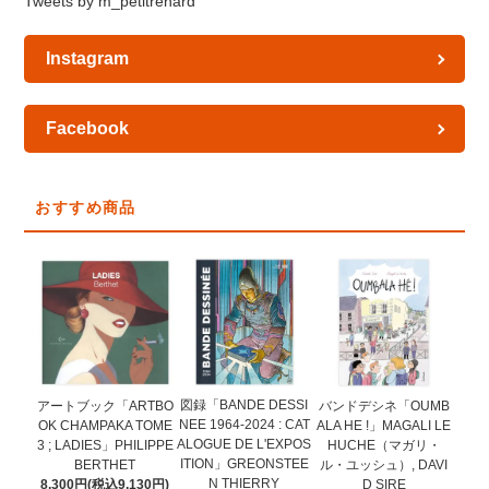
Tweets by m_petitrenard
Instagram
Facebook
おすすめ商品
図録「BANDE DESSI
アートブック「ARTBO
バンドデシネ「OUMB
NEE 1964-2024 : CAT
OK CHAMPAKA TOME
ALA HE !」MAGALI LE
ALOGUE DE L'EXPOS
3 ; LADIES」PHILIPPE
HUCHE（マガリ・
ITION」GREONSTEE
BERTHET
ル・ユッシュ）, DAVI
N THIERRY
8,300円(税込9,130円)
D SIRE