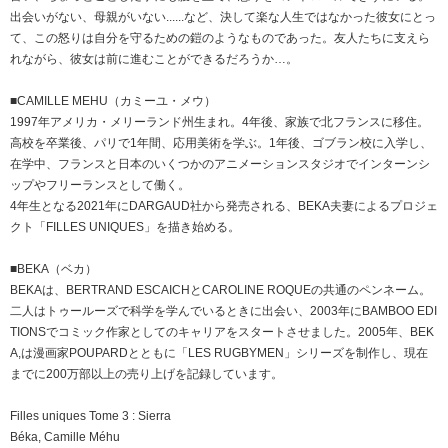
出会いがない、母親がいない......など、決して楽な人生ではなかった彼女にとっ
て、この怒りは自分を守るための鎧のようなものであった。友人たちに支えら
れながら、彼女は前に進むことができるだろうか…。
■CAMILLE MEHU（カミーユ・メウ）
1997年アメリカ・メリーランド州生まれ。4年後、家族で北フランスに移住。
高校を卒業後、パリで1年間、応用美術を学ぶ。1年後、ゴブラン校に入学し、
在学中、フランスと日本のいくつかのアニメーションスタジオでインターンシ
ップやフリーランスとして働く。
4年生となる2021年にDARGAUD社から発売される、BEKA夫妻によるプロジェ
クト「FILLES UNIQUES」を描き始める。
■BEKA（ベカ）
BEKAは、BERTRAND ESCAICHとCAROLINE ROQUEの共通のペンネーム。
二人はトゥールーズで科学を学んでいるときに出会い、2003年にBAMBOO EDI
TIONSでコミック作家としてのキャリアをスタートさせました。2005年、BEK
A,は漫画家POUPARDとともに「LES RUGBYMEN」シリーズを制作し、現在
までに200万部以上の売り上げを記録しています。
Filles uniques Tome 3 : Sierra
Béka, Camille Méhu