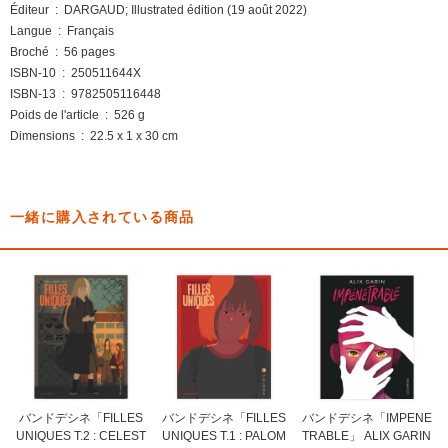
Éditeur ‏ : ‎ DARGAUD; Illustrated édition (19 août 2022)
Langue ‏ : ‎ Français
Broché ‏ : ‎ 56 pages
ISBN-10 ‏ : ‎ 250511644X
ISBN-13 ‏ : ‎ 9782505116448
Poids de l'article ‏ : ‎ 526 g
Dimensions ‏ : ‎ 22.5 x 1 x 30 cm
一緒に購入されている商品
バンドデシネ「FILLES
バンドデシネ「FILLES
バンドデシネ「IMPENE
UNIQUES T.2 : CELEST
UNIQUES T.1 : PALOM
TRABLE」 ALIX GARIN