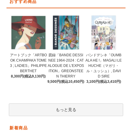
おすすめ商品
図録「BANDE DESSI
アートブック「ARTBO
バンドデシネ「OUMB
NEE 1964-2024 : CAT
OK CHAMPAKA TOME
ALA HE !」MAGALI LE
ALOGUE DE L'EXPOS
3 ; LADIES」PHILIPPE
HUCHE（マガリ・
ITION」GREONSTEE
BERTHET
ル・ユッシュ）, DAVI
N THIERRY
8,300円(税込9,130円)
D SIRE
9,500円(税込10,450円)
3,100円(税込3,410円)
もっと見る
新着商品