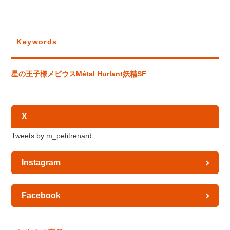
Keywords
星の王子様
メビウス
Métal Hurlant
妖精
SF
X
Tweets by m_petitrenard
Instagram
Facebook