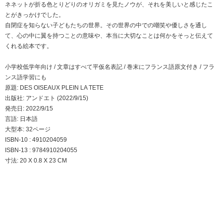
ネネットが折る色とりどりのオリガミを見たノウが、それを美しいと感じたこ
とがきっかけでした。
自閉症を知らない子どもたちの世界。その世界の中での嘲笑や優しさを通し
て、心の中に翼を持つことの意味や、本当に大切なことは何かをそっと伝えて
くれる絵本です。
小学校低学年向け / 文章はすべて平仮名表記 / 巻末にフランス語原文付き / フラ
ンス語学習にも
原題: DES OISEAUX PLEIN LA TETE
出版社: アンドエト (2022/9/15)
発売日: 2022/9/15
言語: 日本語
大型本: 32ページ
ISBN-10 : 4910204059
ISBN-13 : 9784910204055
寸法: 20 X 0.8 X 23 CM