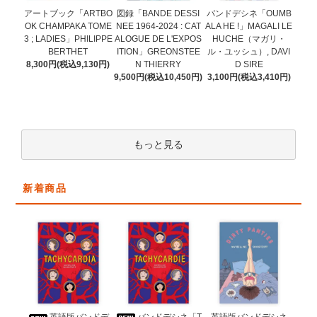
図録「BANDE DESSI
アートブック「ARTBO
バンドデシネ「OUMB
NEE 1964-2024 : CAT
OK CHAMPAKA TOME
ALA HE !」MAGALI LE
ALOGUE DE L'EXPOS
3 ; LADIES」PHILIPPE
HUCHE（マガリ・
ITION」GREONSTEE
BERTHET
ル・ユッシュ）, DAVI
N THIERRY
8,300円(税込9,130円)
D SIRE
9,500円(税込10,450円)
3,100円(税込3,410円)
もっと見る
新着商品
バンドデシネ「T