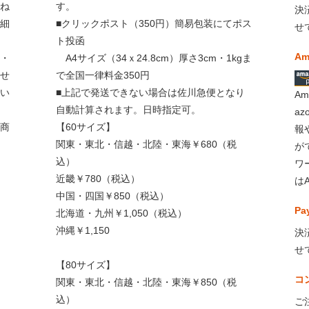
ね
す。
決
細
■クリックポスト（350円）簡易包装にてポス
せ
ト投函
Am
・
A4サイズ（34ｘ24.8cm）厚さ3cm・1kgま
せ
で全国一律料金350円
い
■上記で発送できない場合は佐川急便となり
A
自動計算されます。日時指定可。
a
商
【60サイズ】
報
関東・東北・信越・北陸・東海￥680（税
が
込）
ワ
近畿￥780（税込）
は
中国・四国￥850（税込）
Pa
北海道・九州￥1,050（税込）
沖縄￥1,150
決
せ
【80サイズ】
コ
関東・東北・信越・北陸・東海￥850（税
込）
ご