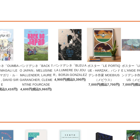
バンドデシネ「BLEU A
ネ「OUMBA
バンドデシネ「BACK T
ポスター「LE PORTIQ
ポスター「LE
LA LUMIERE DU JOU
」MAGALI LE
O JAPAN」MELUSINE
UE - HARZAK」バンド
E L'ANGE P
R」BORJA GONZALEZ
（マガリ・ル・
MALLENDER, LAURE
デシネ作家 MOEBIUS
ンドデシネ作家
4,900円(税込5,390円)
DAVID SIR
GARANCHER, CLEME
（メビウス）
US（メ
E
NTINE FOURCADE
7,000円(税込7,700円)
7,000円(税込
税込3,410円)
4,600円(税込5,060円)