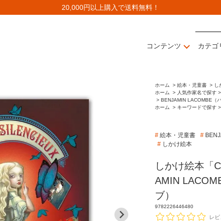
20,000円以上購入で送料無料！
コンテンツ
カテゴ
ホーム
>
絵本・児童書
>
し
ホーム
>
人気作家名で探す >
>
BENJAMIN LACOMB
ホーム
>
キーワードで探す >
#
絵本・児童書
#
BEN
#
しかけ絵本
しかけ絵本「CON
AMIN LAC
ブ）
9782226446480
レビ