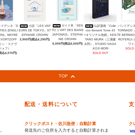
ガイド本「SEN
ンドデシネ「D
小説「LES VAP
仏訳漫画「Colle
バンドデシネ
TO, L'ART DES BAINS
TIES (ENGLI
EURS DE TOKYO」ST
ctor Berserk Tome 43
TORNADO 
JAPONAIS」STEPHA
ION)」MAYBE
EPHANIE CROHIN
+オリジナル色紙」KEN
TE BERNAD,
NIE CROHIN
KVORTZOFF
3,900円(税込4,290円)
TARO MIURA（三浦建
ROYER(
6,000円(税込6,600円)
リン・スクヴ
太郎）, STUDIO GAGA
ワイ
ツォフ）
,KOJI MORI
SOLD
税込4,070円)
SOLD OUT
TOP
配送・送料について
支
クリックポスト・佐川急便：自動計算
ク
。
発送先のご住所を入力すると自動計算されま