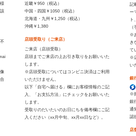
様
近畿￥950（税込）
記
該
中国・四国￥1050（税込）
ー
北海道・九州￥1,250（税込）
ト
沖縄￥1,380
（
※
店頭受取り（ご来店）
不
き
ご来店（店頭受取）
て
ai
店頭までご来店の上お引き取りをお願いいた
※
します。
い
像
※店頭受取についてはコンビニ決済はご利用
銀
合
いただけません。
以下「自宅へ届ける」欄にお客様情報のご記
※
入、「お支払方法」にチェックをお願いいた
銀
します。
通
受取りのだいたいのお日にちを備考欄にご記
認
入ください（xx月中旬、xx月xx日など）。
店