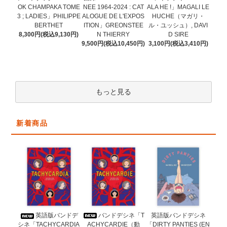
NEE 1964-2024 : CAT
OK CHAMPAKA TOME
ALA HE !」MAGALI LE
ALOGUE DE L'EXPOS
3 ; LADIES」PHILIPPE
HUCHE（マガリ・
ITION」GREONSTEE
BERTHET
ル・ユッシュ）, DAVI
N THIERRY
8,300円(税込9,130円)
D SIRE
9,500円(税込10,450円)
3,100円(税込3,410円)
もっと見る
新着商品
バンドデシネ「T
英語版バンドデ
英語版バンドデシネ
ACHYCARDIE（動
シネ「TACHYCARDIA
「DIRTY PANTIES (EN