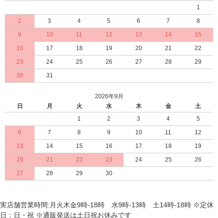
1
2
3
4
5
6
7
8
9
10
11
12
13
14
15
16
17
18
19
20
21
22
23
24
25
26
27
28
29
30
31
2026年9月
日
月
火
水
木
金
土
1
2
3
4
5
6
7
8
9
10
11
12
13
14
15
16
17
18
19
20
21
22
23
24
25
26
27
28
29
30
実店舗営業時間:月火木金9時-18時 水9時-13時 土14時-18時 ※定休
日：日・祝 ※通販発送は土日祝お休みです