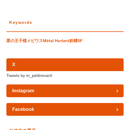
Keywords
星の王子様
メビウス
Métal Hurlant
妖精
SF
X
Tweets by m_petitrenard
Instagram
Facebook