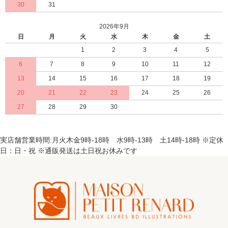
30
31
2026年9月
日
月
火
水
木
金
土
1
2
3
4
5
6
7
8
9
10
11
12
13
14
15
16
17
18
19
20
21
22
23
24
25
26
27
28
29
30
実店舗営業時間:月火木金9時-18時 水9時-13時 土14時-18時 ※定休
日：日・祝 ※通販発送は土日祝お休みです