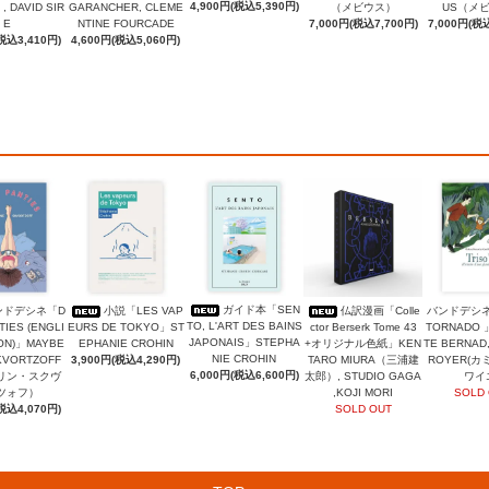
4,900円(税込5,390円)
DAVID SIR
GARANCHER, CLEME
（メビウス）
US（メ
E
NTINE FOURCADE
7,000円(税込7,700円)
7,000円(税込
税込3,410円)
4,600円(税込5,060円)
ガイド本「SEN
ンドデシネ「D
小説「LES VAP
仏訳漫画「Colle
バンドデシネ
TO, L'ART DES BAINS
TIES (ENGLI
EURS DE TOKYO」ST
ctor Berserk Tome 43
TORNADO 
JAPONAIS」STEPHA
ION)」MAYBE
EPHANIE CROHIN
+オリジナル色紙」KEN
TE BERNAD,
NIE CROHIN
KVORTZOFF
3,900円(税込4,290円)
TARO MIURA（三浦建
ROYER(
6,000円(税込6,600円)
リン・スクヴ
太郎）, STUDIO GAGA
ワイ
ツォフ）
,KOJI MORI
SOLD
税込4,070円)
SOLD OUT