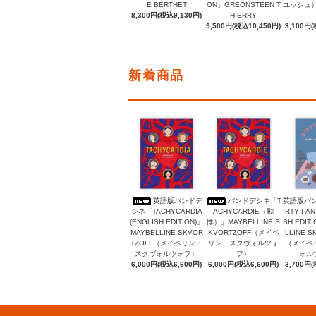
E BERTHET
ON」GREONSTEEN T
ユッシュ）, 
8,300円(税込9,130円)
HIERRY
9,500円(税込10,450円)
3,100円(
新着商品
英語版バンドデ
バンドデシネ「T
英語版バ
シネ「TACHYCARDIA
ACHYCARDIE（動
IRTY PAN
(ENGLISH EDITION)」
悸）」MAYBELLINE S
SH EDIT
MAYBELLINE SKVOR
KVORTZOFF（メイベ
LLINE S
TZOFF（メイベリン・
リン・スクヴォルツォ
（メイベ
スクヴォルツォフ）
フ）
ォル
6,000円(税込6,600円)
6,000円(税込6,600円)
3,700円(