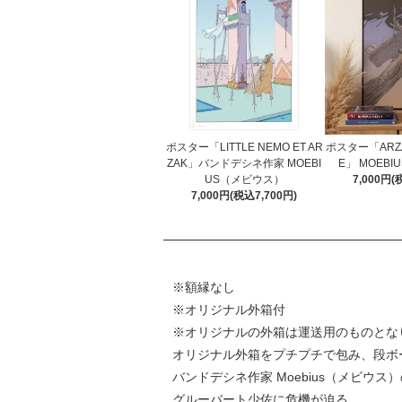
ポスター「LITTLE NEMO ET AR
ポスター「ARZAK
ZAK」バンドデシネ作家 MOEBI
E」 MOEB
US（メビウス）
7,000円(
7,000円(税込7,700円)
※額縁なし
※オリジナル外箱付
※オリジナルの外箱は運送用のものとな
オリジナル外箱をプチプチで包み、段ボ
バンドデシネ作家 Moebius（メビウス
グルーバート少佐に危機が迫る…