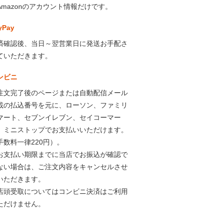
Amazonのアカウント情報だけです。
yPay
済確認後、当日～翌営業日に発送お手配さ
ていただきます。
ンビニ
注文完了後のページまたは自動配信メール
載の払込番号を元に、ローソン、ファミリ
マート、セブンイレブン、セイコーマー
、ミニストップでお支払いいただけます。
手数料一律220円）。
お支払い期限までに当店でお振込が確認で
ない場合は、ご注文内容をキャンセルさせ
いただきます。
店頭受取についてはコンビニ決済はご利用
ただけません。