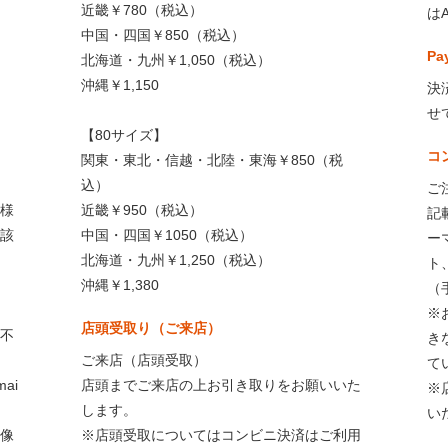
近畿￥780（税込）
は
中国・四国￥850（税込）
Pa
北海道・九州￥1,050（税込）
沖縄￥1,150
決
せ
【80サイズ】
コ
関東・東北・信越・北陸・東海￥850（税
込）
ご
様
近畿￥950（税込）
記
該
中国・四国￥1050（税込）
ー
北海道・九州￥1,250（税込）
ト
沖縄￥1,380
（
※
店頭受取り（ご来店）
不
き
ご来店（店頭受取）
て
ai
店頭までご来店の上お引き取りをお願いいた
※
します。
い
像
※店頭受取についてはコンビニ決済はご利用