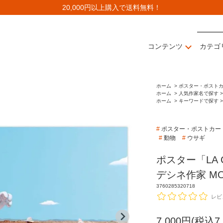
20,000円以上購入で送料無料！
コンテンツ
カテゴ
ホーム
>
ポスター・ポスト
ホーム
>
人気作家名で探す >
ホーム
>
キーワードで探す >
#
ポスター・ポストカー
#
動物
#
ウサギ
ポスター「LA C
デシネ作家 MO
3760285320718
レビ
7,000円(税込7,