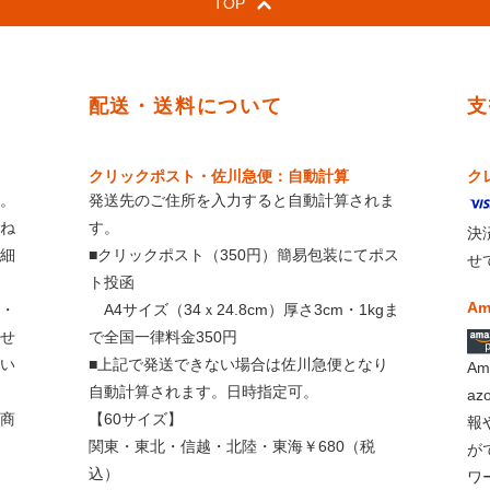
TOP
配送・送料について
支
クリックポスト・佐川急便：自動計算
ク
。
発送先のご住所を入力すると自動計算されま
ね
す。
決
細
■クリックポスト（350円）簡易包装にてポス
せ
ト投函
Am
・
A4サイズ（34ｘ24.8cm）厚さ3cm・1kgま
せ
で全国一律料金350円
い
■上記で発送できない場合は佐川急便となり
A
自動計算されます。日時指定可。
a
商
【60サイズ】
報
関東・東北・信越・北陸・東海￥680（税
が
込）
ワ